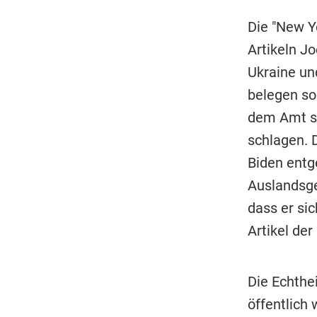
Die "New Y
Artikeln J
Ukraine und
belegen so
dem Amt se
schlagen. D
Biden entg
Auslandsge
dass er si
Artikel de
Die Echthei
öffentlich 