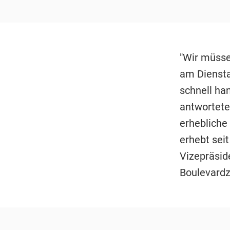
"Wir müsse
am Diensta
schnell ha
antwortete
erhebliche
erhebt sei
Vizepräsid
Boulevardz