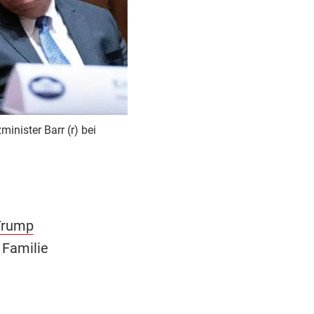
inister Barr (r) bei
Trump
 Familie