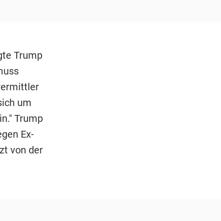
agte Trump
muss
ermittler
sich um
in." Trump
egen Ex-
zt von der