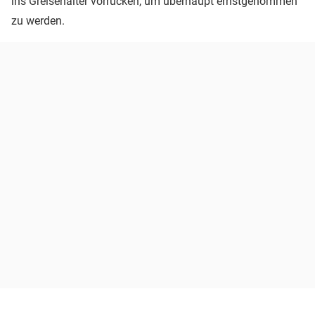
ins Greisenalter vorrücken, um überhaupt ernstgenommen
zu werden.