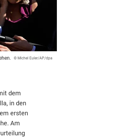
ehen.
© Michel Euler/AP/dpa
mit dem
la, in den
nem ersten
che. Am
urteilung