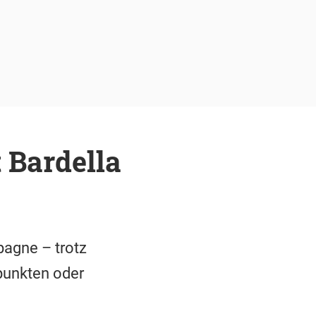
t Bardella
pagne – trotz
 punkten oder