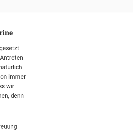
rine
 gesetzt
 Antreten
natürlich
chon immer
ss wir
nen, denn
treuung