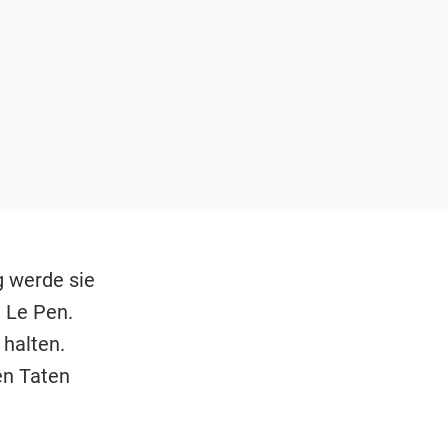
g werde sie
e Le Pen.
 halten.
en Taten