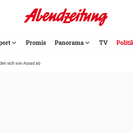
port
Promis
Panorama
TV
Politi
den sich von Assad ab