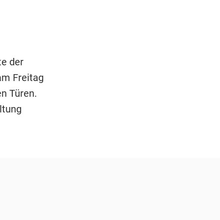
te der
am Freitag
n Türen.
ltung