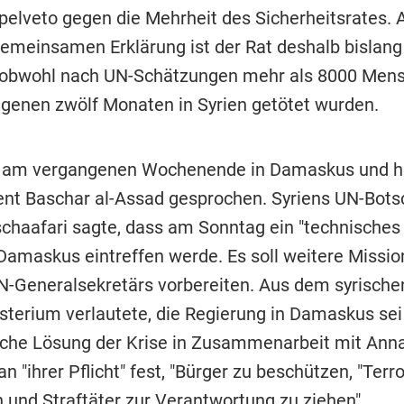
elveto gegen die Mehrheit des Sicherheitsrates.
gemeinsamen Erklärung ist der Rat deshalb bisla
 obwohl nach UN-Schätzungen mehr als 8000 Mens
genen zwölf Monaten in Syrien getötet wurden.
 am vergangenen Wochenende in Damaskus und h
ent Baschar al-Assad gesprochen. Syriens UN-Bots
chaafari sagte, dass am Sonntag ein "technisches
Damaskus eintreffen werde. Es soll weitere Missi
N-Generalsekretärs vorbereiten. Aus dem syrische
terium verlautete, die Regierung in Damaskus sei
ische Lösung der Krise in Zusammenarbeit mit Ann
an "ihrer Pflicht" fest, "Bürger zu beschützen, "Terr
 und Straftäter zur Verantwortung zu ziehen".