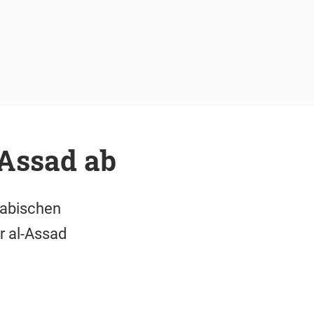
 Assad ab
rabischen
r al-Assad