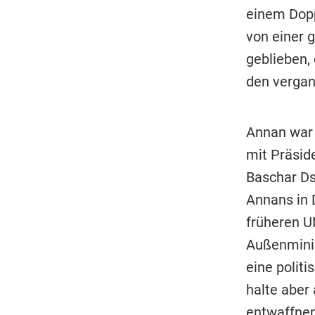
einem Dopp
von einer 
geblieben,
den vergan
Annan war
mit Präsid
Baschar Ds
Annans in 
früheren U
Außenminis
eine polit
halte aber 
entwaffnen