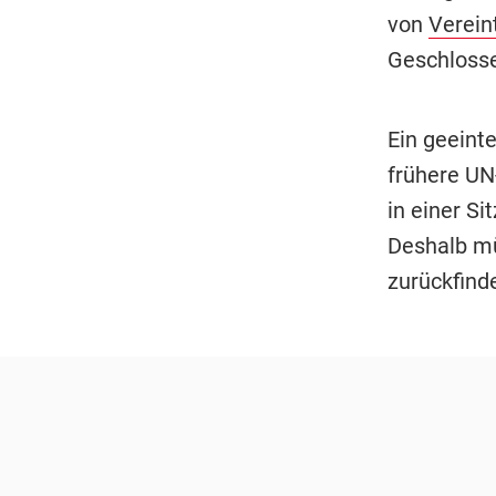
von
Verein
Geschlosse
Ein geeint
frühere UN
in einer S
Deshalb mü
zurückfind