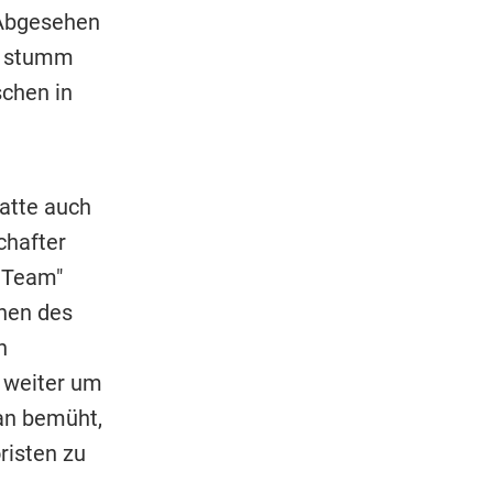
 Abgesehen
ng stumm
chen in
atte auch
chafter
 Team"
onen des
n
 weiter um
an bemüht,
oristen zu