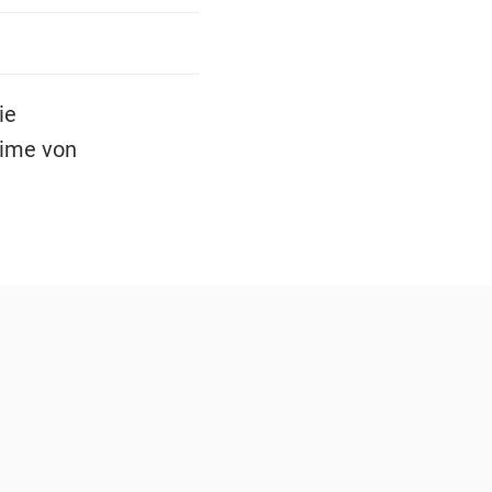
ie
gime von