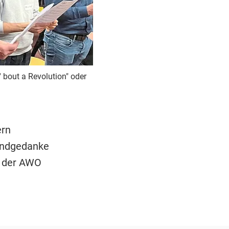
bout a Revolution" oder
ern
rundgedanke
i der AWO