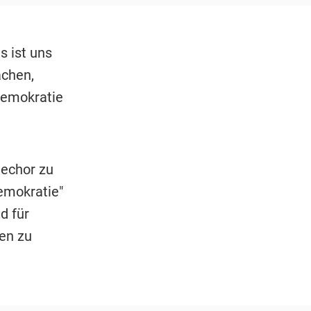
s ist uns
achen,
Demokratie
iechor zu
emokratie"
d für
en zu