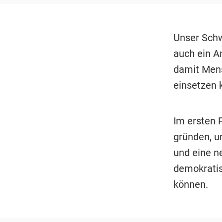
Unser Schwe
auch ein A
damit Mens
einsetzen 
Im ersten 
gründen, u
und eine n
demokratis
können.