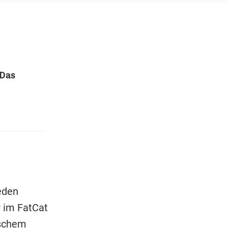
 Das
jeden
 im FatCat
ischem