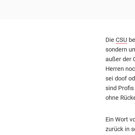
Die
CSU
bed
sondern um
außer der 
Herren noch
sei doof od
sind Profis
ohne Rück
Ein Wort v
zurück in 