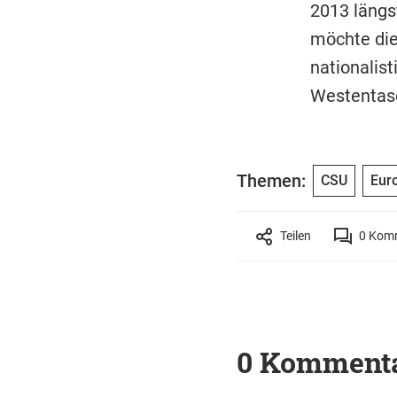
2013 längs
möchte die
nationalist
Westentasc
Themen:
CSU
Euro
Teilen
0
Komm
0 Komment