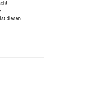
acht
e
ist diesen