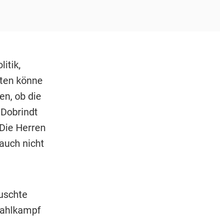
itik,
eten könne
n, ob die
 Dobrindt
 Die Herren
 auch nicht
uschte
Wahlkampf