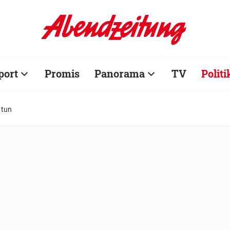
port
Promis
Panorama
TV
Politi
 tun