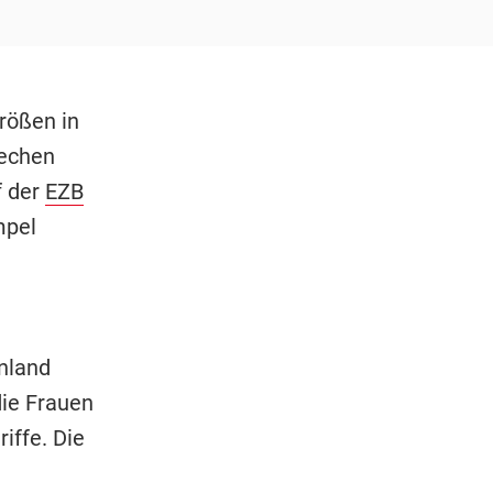
rößen in
iechen
f der
EZB
mpel
enland
die Frauen
iffe. Die