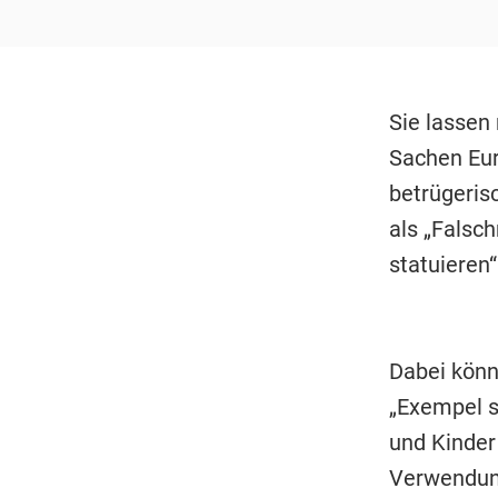
Sie lassen
Sachen Eur
betrügeris
als „Falsc
statuieren“
Dabei könn
„Exempel s
und Kinder
Verwendung 