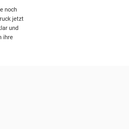
me noch
uck jetzt
klar und
 ihre