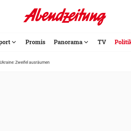
port
Promis
Panorama
TV
Politi
e Ukraine: Zweifel ausräumen