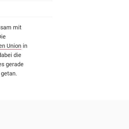
nsam mit
Die
en Union
in
dabei die
 es gerade
 getan.