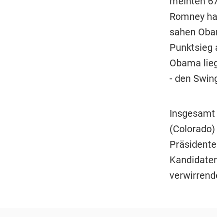
meinten 67
Romney hab
sahen Obam
Punktsieg 
Obama lieg
- den Swing
Insgesamt 
(Colorado) 
Präsidente
Kandidaten
verwirrend