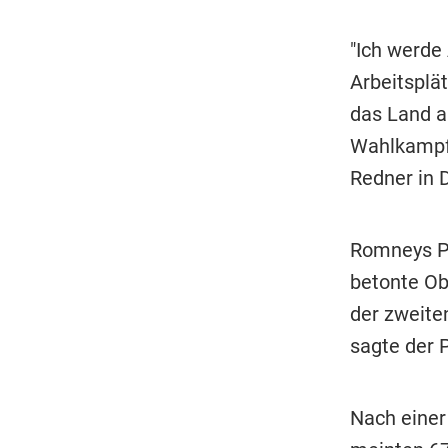
"Ich werde
Arbeitsplä
das Land a
Wahlkampf 
Redner in 
Romneys Po
betonte Ob
der zweite
sagte der 
Nach einer