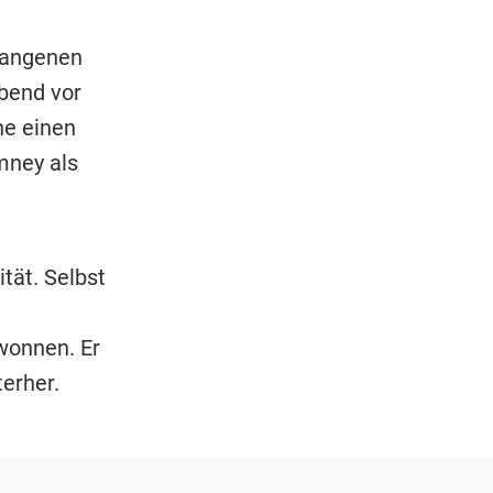
rgangenen
bend vor
he einen
mney als
tät. Selbst
wonnen. Er
erher.