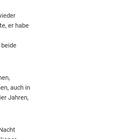
wieder
e, er habe
 beide
hen,
en, auch in
ier Jahren,
 Nacht