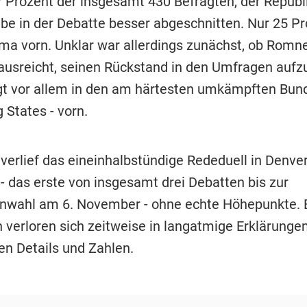
 Prozent der insgesamt 430 Befragten, der Republ
e in der Debatte besser abgeschnitten. Nur 25 Pr
a vorn. Unklar war allerdings zunächst, ob Romn
ausreicht, seinen Rückstand in den Umfragen aufz
t vor allem in den am härtesten umkämpften Bun
 States - vorn.
verlief das eineinhalbstündige Rededuell in Denve
- das erste von insgesamt drei Debatten bis zur
nwahl am 6. November - ohne echte Höhepunkte. 
 verloren sich zeitweise in langatmige Erklärungen
en Details und Zahlen.