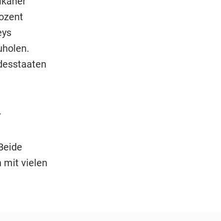
ikaner
ozent
eys
uholen.
desstaaten
r
Beide
 mit vielen