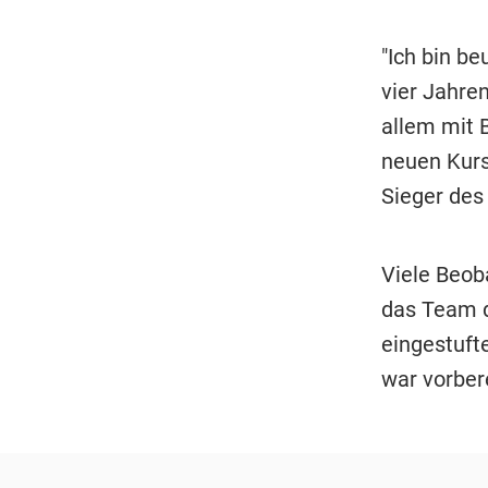
"Ich bin b
vier Jahre
allem mit B
neuen Kurs
Sieger des
Viele Beob
das Team d
eingestuft
war vorber