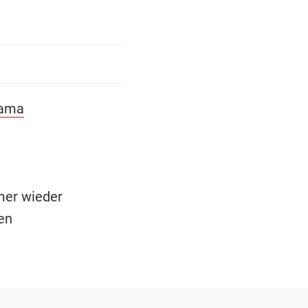
ama
mer wieder
en