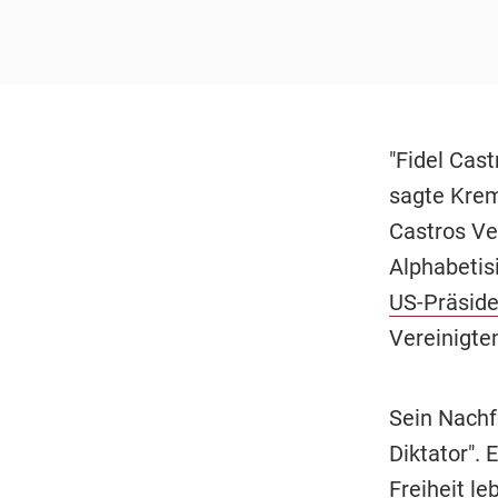
"Fidel Cast
sagte Kre
Castros Ve
Alphabetis
US-Präside
Vereinigte
Sein Nachf
Diktator". 
Freiheit le