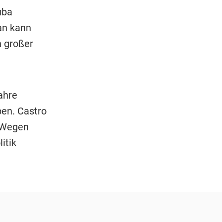
uba
an kann
n großer
ahre
ben. Castro
. Wegen
itik