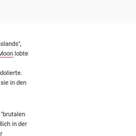
slands",
 Moon
lobte
olierte.
sie in den
"brutalen
lich in der
r