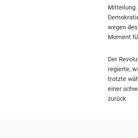
Mitteilung
Demokratie
wegen des T
Moment für
Der Revolut
regierte, 
trotzte wä
einer schwe
zurück.