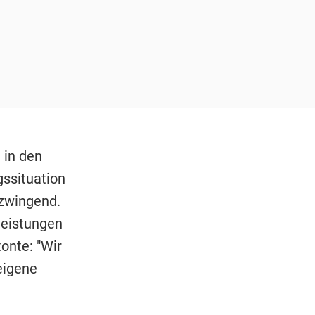
 in den
gssituation
 zwingend.
leistungen
onte: "Wir
eigene