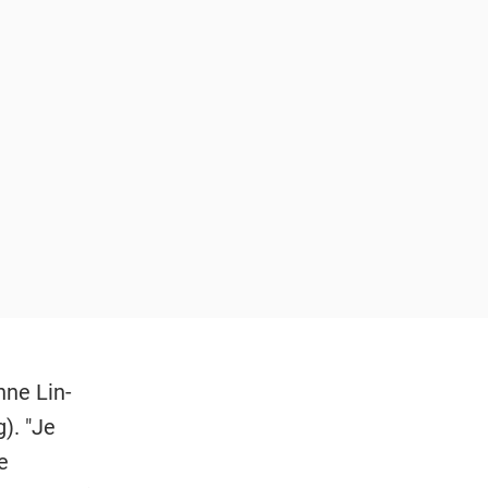
nne Lin-
). "Je
e