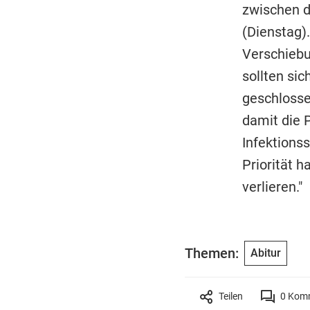
zwischen d
(Dienstag).
Verschiebu
sollten si
geschlosse
damit die 
Infektions
Priorität 
verlieren."
Themen:
Abitur
Teilen
0
Komm