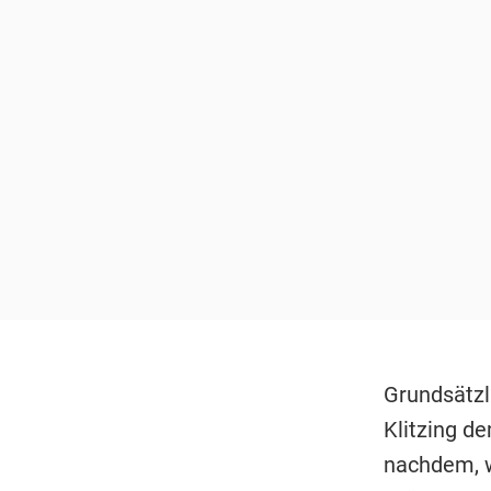
Grundsätzli
Klitzing d
nachdem, w