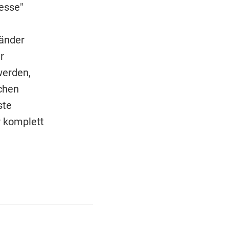
esse"
Länder
r
werden,
chen
ste
r komplett