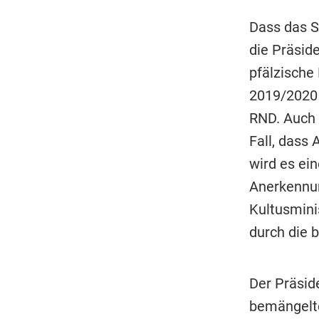
Dass das S
die Präsid
pfälzische
2019/2020 
RND. Auch s
Fall, dass
wird es ei
Anerkennun
Kultusminis
durch die 
Der Präsid
bemängelte