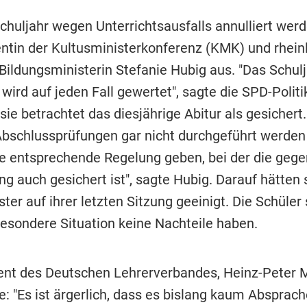
chuljahr wegen Unterrichtsausfalls annulliert werde
entin der Kultusministerkonferenz (KMK) und rhein
 Bildungsministerin Stefanie Hubig aus. "Das Schul
wird auf jeden Fall gewertet", sagte die SPD-Polit
ie betrachtet das diesjährige Abitur als gesichert.
 Abschlussprüfungen gar nicht durchgeführt werden
ne entsprechende Regelung geben, bei der die gege
g auch gesichert ist", sagte Hubig. Darauf hätten s
ter auf ihrer letzten Sitzung geeinigt. Die Schüler 
besondere Situation keine Nachteile haben.
ent des Deutschen Lehrerverbandes, Heinz-Peter M
: "Es ist ärgerlich, dass es bislang kaum Absprac