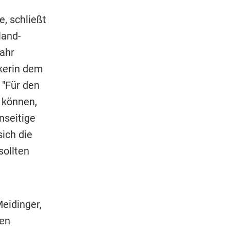
, schließt
land-
jahr
ikerin dem
 "Für den
 können,
nseitige
ich die
sollten
eidinger,
hen