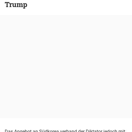
Trump
Das Angebot an Südkorea verband der Diktator jedoch mit