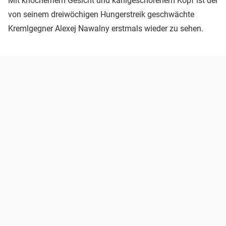
Mit knöchernem Gesicht und kahlgeschorenem Kopf ist der
von seinem dreiwöchigen Hungerstreik geschwächte
Kremlgegner Alexej Nawalny erstmals wieder zu sehen.