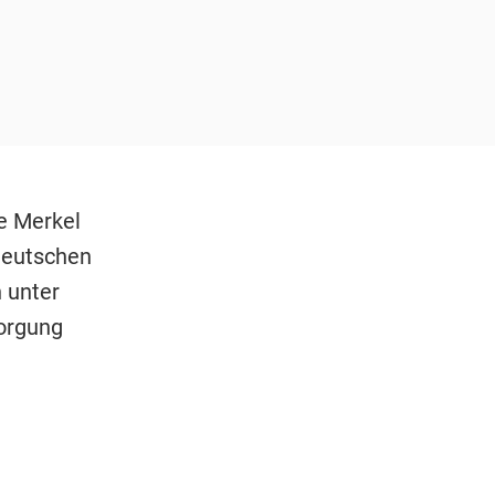
e Merkel
deutschen
 unter
orgung