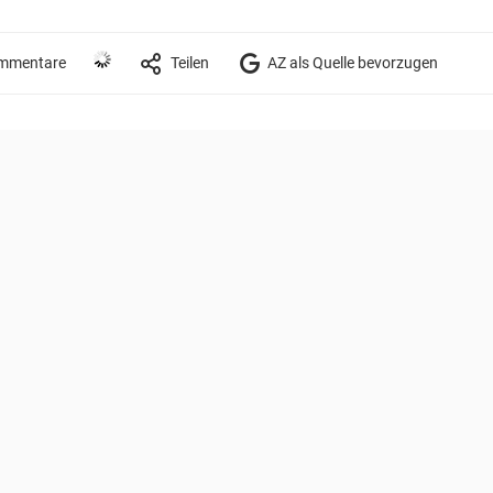
mmentare
Teilen
AZ als Quelle bevorzugen