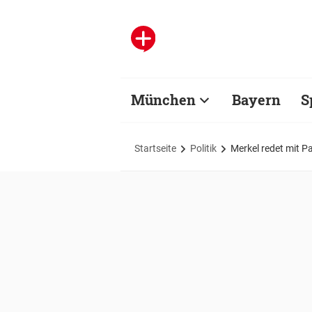
München
Bayern
S
Startseite
Politik
Merkel redet mit P