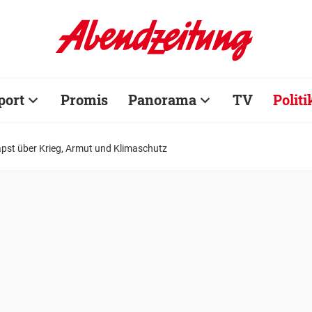
port
Promis
Panorama
TV
Politi
apst über Krieg, Armut und Klimaschutz