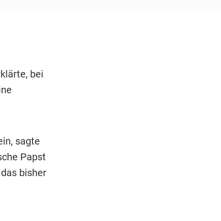
lärte, bei
ine
in, sagte
sche Papst
 das bisher