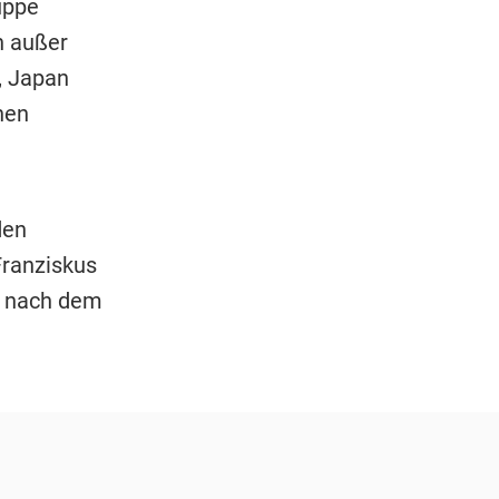
uppe
n außer
, Japan
hen
den
Franziskus
l nach dem