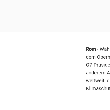
Rom
- Währ
dem Oberha
G7-Präside
anderem A
weltweit, d
Klimaschut