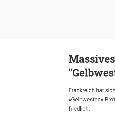
Massives 
"Gelbwest
Frankreich hat sic
«Gelbwesten»-Prote
friedlich.