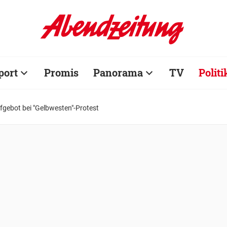
port
Promis
Panorama
TV
Politi
fgebot bei "Gelbwesten"-Protest