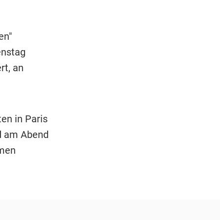
en"
enstag
rt, an
en in Paris
nd am Abend
mmen