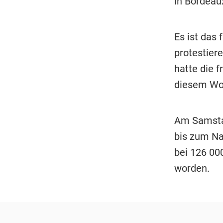
in Bordeau
Es ist das
protestier
hatte die f
diesem Woc
Am Samstag
bis zum Na
bei 126 0
worden.