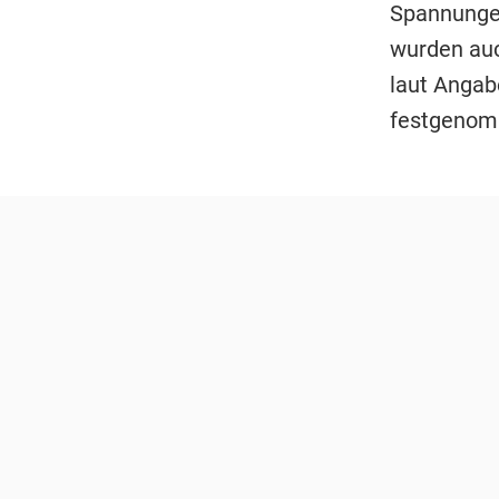
Spannungen
wurden auc
laut Angab
festgenom