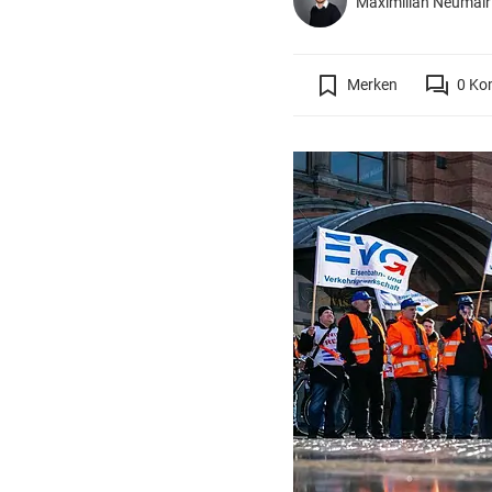
Maximilian Neumai
Merken
0
Ko