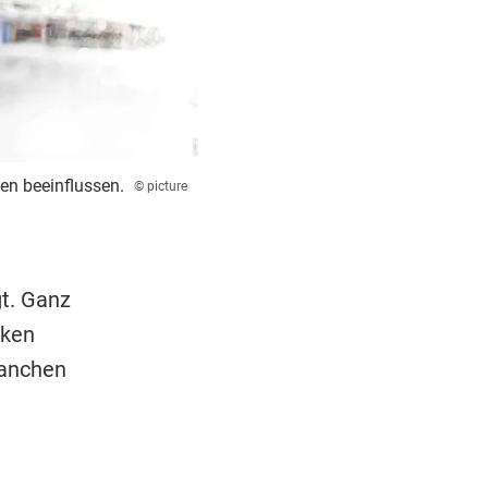
ben beeinflussen.
© picture
gt. Ganz
cken
ranchen