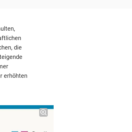
ulten,
ftlichen
chen, die
steigende
mer
r erhöhten