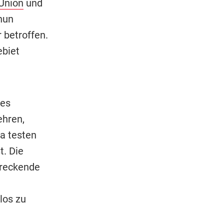
Union
und
nun
 betroffen.
ebiet
des
ehren,
a testen
t. Die
hreckende
los zu