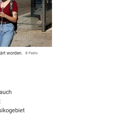
ärt worden.
© Pedro
 auch
t
sikogebiet