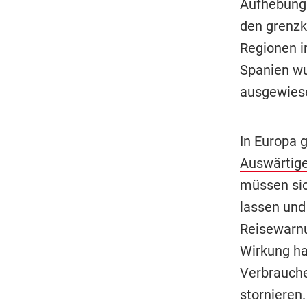
Aufhebung 
den grenzk
Regionen i
Spanien wu
ausgewies
In Europa g
Auswärtig
müssen sic
lassen und 
Reisewarnu
Wirkung hab
Verbrauche
stornieren.