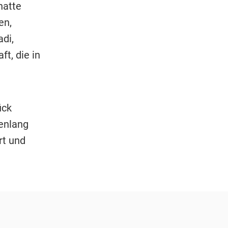
hatte
en,
di,
t, die in
ück
enlang
rt und