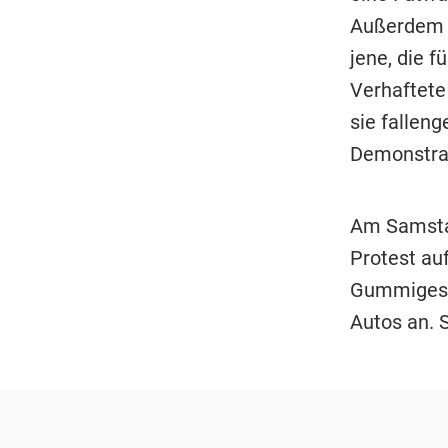
Außerdem v
jene, die 
Verhaftete
sie falleng
Demonstra
Am Samstag
Protest au
Gummigesc
Autos an. 