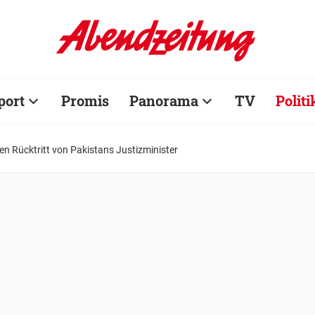
port
Promis
Panorama
TV
Politi
en Rücktritt von Pakistans Justizminister