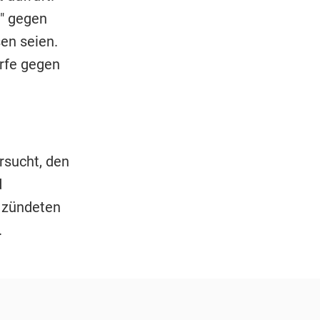
n" gegen
en seien.
rfe gegen
rsucht, den
d
 zündeten
.