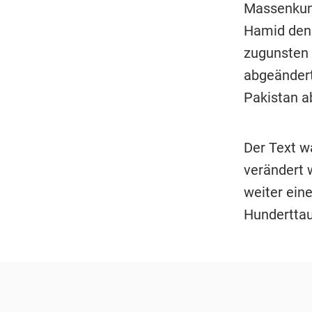
Massenkund
Hamid den 
zugunsten 
abgeändert
Pakistan a
Der Text w
verändert 
weiter eine
Hunderttau