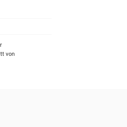
r
tt von