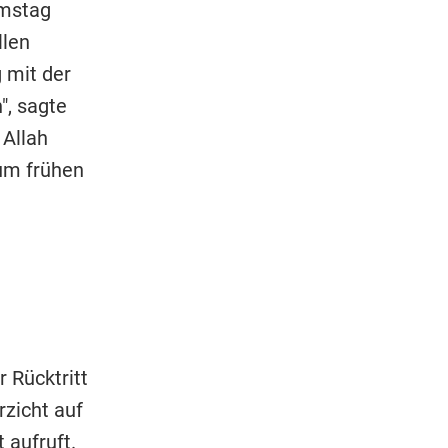
amstag
llen
 mit der
", sagte
 Allah
zum frühen
 Rücktritt
rzicht auf
 aufruft.