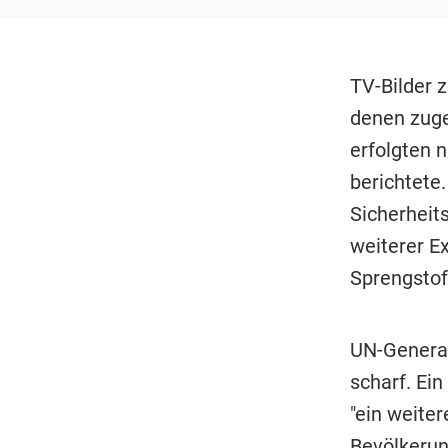
TV-Bilder 
denen zuge
erfolgten 
berichtete.
Sicherheit
weiterer E
Sprengstof
UN-Genera
scharf. Ei
"ein weite
Bevölkerun