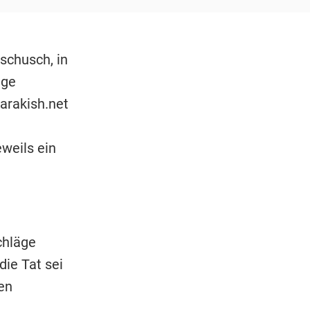
schusch, in
äge
arakish.net
weils ein
chläge
 die Tat sei
en