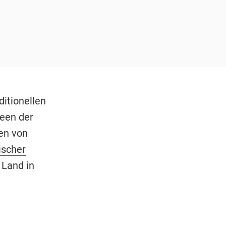
itionellen
heen der
en von
ischer
 Land in