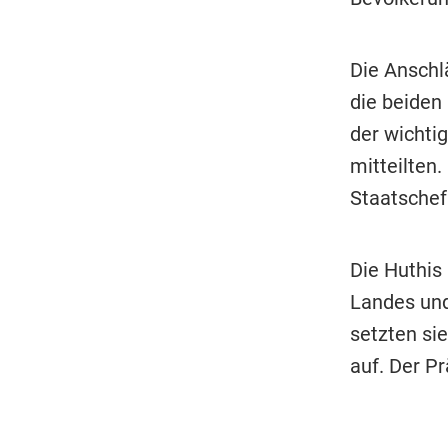
Die Anschl
die beiden
der wichtig
mitteilten
Staatschef
Die Huthis
Landes und
setzten si
auf. Der P