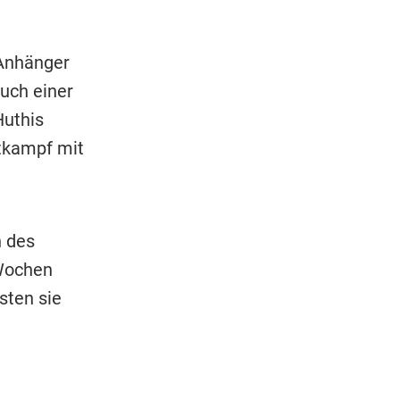
 Anhänger
uch einer
Huthis
htkampf mit
n des
 Wochen
sten sie