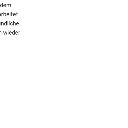
r dem
beitet.
indliche
n wieder