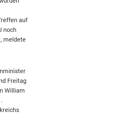
 würden
reffen auf
U noch
t, meldete
nminister
nd Freitag
n William
.
kreichs