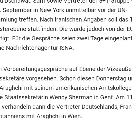
Dschawad Sarif sowie Vertreter der 5+1-Gruppe
. September in New York unmittelbar vor der UN-
mlung treffen. Nach iranischen Angaben soll das T
terebene stattfinden. Die wurde jedoch von der E
ätigt. Für die Gespräche seien zwei Tage eingeplan
che Nachrichtenagentur ISNA.
n Vorbereitungsgespräche auf Ebene der Vizeauße
sekretäre vorgesehen. Schon diesen Donnerstag u
h Araghchi mit seinem amerikanischen Amtskollege
e Staatssekretärin Wendy Sherman in Genf. Am 11
verhandeln dann die Vertreter Deutschlands, Fran
itanniens mit Araghchi in Wien.