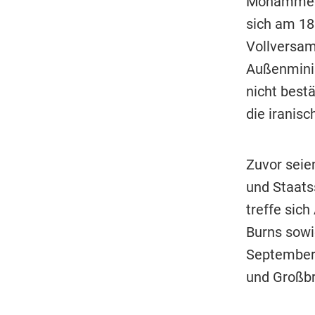
Mohammed 
sich am 18
Vollversam
Außenminis
nicht best
die iranis
Zuvor seie
und Staats
treffe sic
Burns sowi
September 
und Großbr