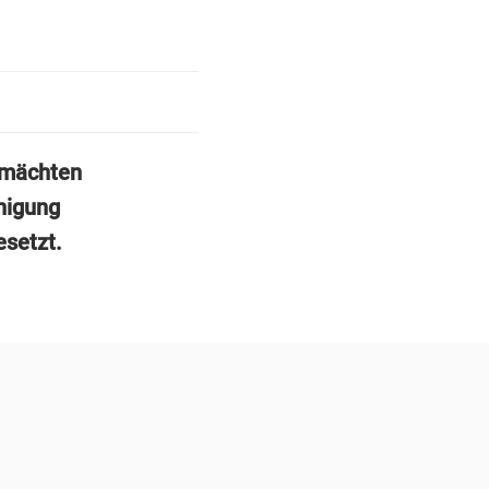
omächten
inigung
esetzt.