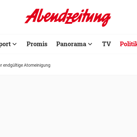
port
Promis
Panorama
TV
Politi
ür endgültige Atomeinigung