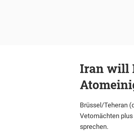
Iran will
Atomeini
Brüssel/Teheran (d
Vetomächten plus D
sprechen.