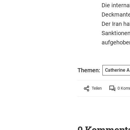
Die intern
Deckmante
Der Iran h
Sanktionen
aufgehoben
Themen:
Catherine A
Teilen
0
Komm
0 Komment