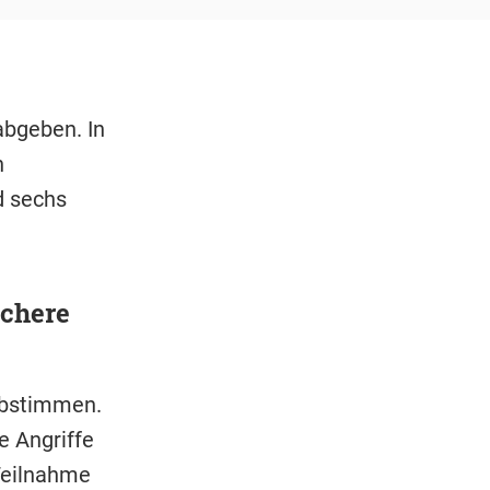
abgeben. In
n
d sechs
chere
abstimmen.
e Angriffe
Teilnahme