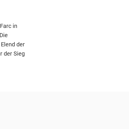
Farc in
 Die
 Elend der
r der Sieg