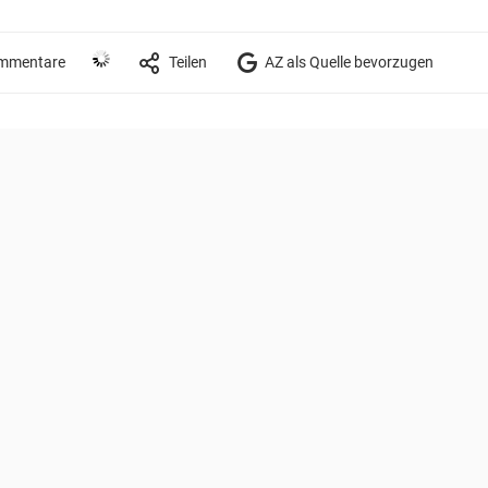
mmentare
Teilen
AZ als Quelle bevorzugen