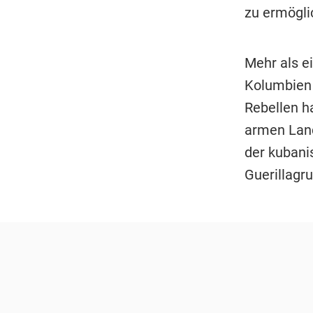
zu ermögli
Mehr als ei
Kolumbien -
Rebellen h
armen Land
der kubani
Guerillagr