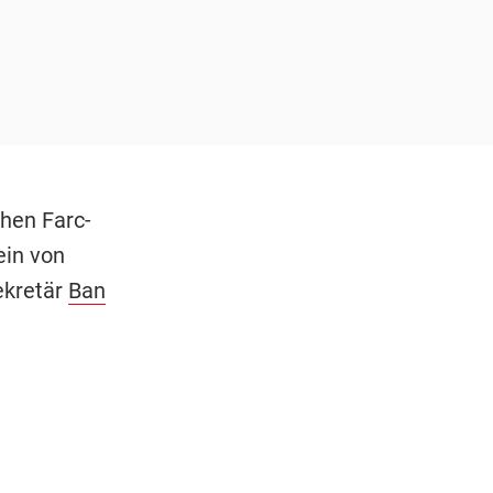
chen Farc-
ein von
ekretär
Ban