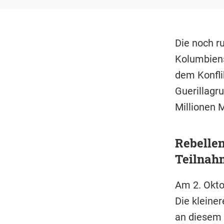
Die noch r
Kolumbiens
dem Konflik
Guerillagr
Millionen 
Rebelle
Teilnah
Am 2. Okto
Die kleine
an diesem 