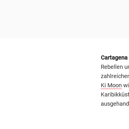
Cartagena
Rebellen u
zahlreiche
Ki Moon
wi
Karibikküst
ausgehand