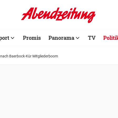
port
Promis
Panorama
TV
Politi
 nach Baerbock-Kür Mitgliederboom