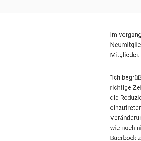
Im vergang
Neumitglie
Mitglieder.
"Ich begrüß
richtige Ze
die Reduzi
einzutreten
Veränderun
wie noch n
Baerbock zu