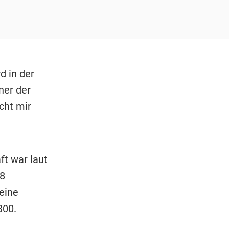
d in der
ner der
cht mir
ft war laut
98
eine
300.