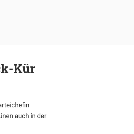
ck-Kür
rteichefin
ünen auch in der