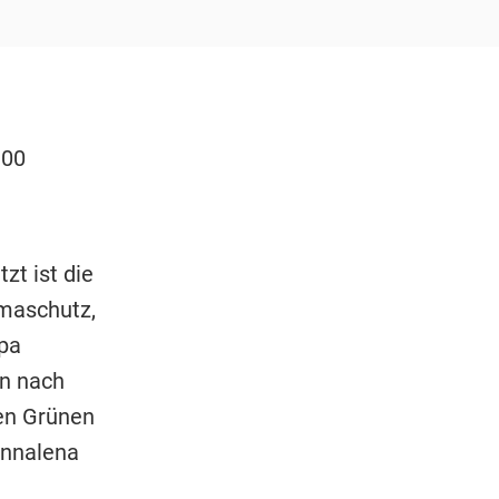
300
zt ist die
imaschutz,
pa
en nach
len Grünen
Annalena