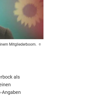
einem Mitgliederboom.
©
rbock als
einen
en-Angaben