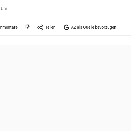
 Uhr
mmentare
Teilen
AZ als Quelle bevorzugen