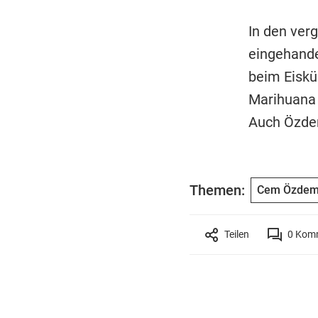
In den ver
eingehande
beim Eiskü
Marihuana 
Auch Özdem
Themen:
Cem Özdem
Teilen
0
Komm