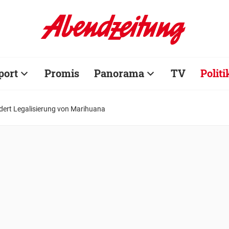
port
Promis
Panorama
TV
Politi
dert Legalisierung von Marihuana