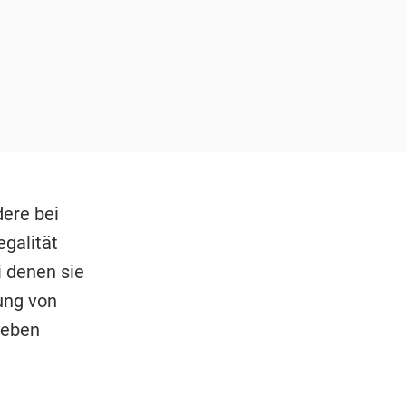
ere bei
egalität
 denen sie
rung von
ieben