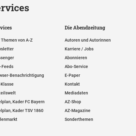
rvices
vices
Die Abendzeitung
e Themen von A-Z
Autoren und Autorinnen
sletter
Karriere / Jobs
senger
Abonnieren
-Feeds
Abo-Service
wser-Benachrichtigung
E-Paper
-Klasse
Kontakt
teilswelt
Mediadaten
elplan, Kader FC Bayern
AZ-Shop
elplan, Kader TSV 1860
AZ-Magazine
llenmarkt
Sonderthemen