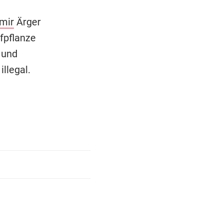
mir
Ärger
fpflanze
 und
llegal.