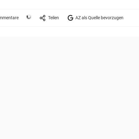
mmentare
Teilen
AZ als Quelle bevorzugen