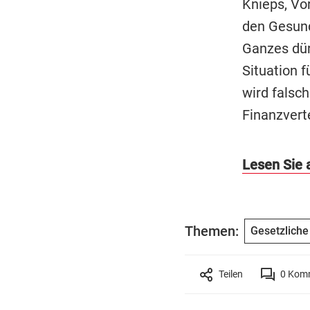
Knieps, Vo
den Gesund
Ganzes dür
Situation f
wird falsch
Finanzvert
Lesen Sie 
Themen:
Gesetzlich
Teilen
0
Komm