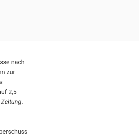
sse nach
en zur
s
uf 2,5
 Zeitung
.
berschuss