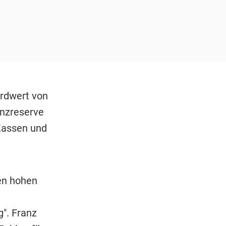
ordwert von
anzreserve
Kassen und
en hohen
". Franz