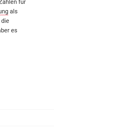
Zahlen für
ung
als
 die
aber es