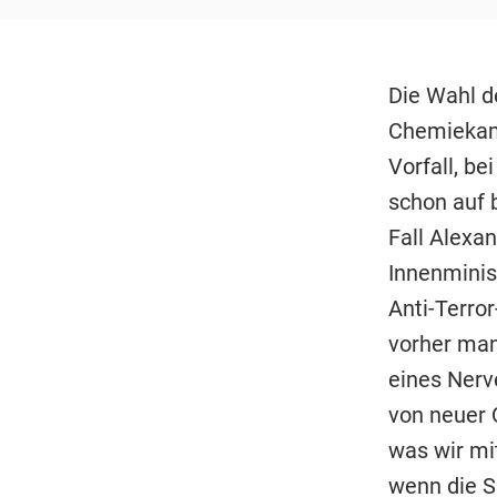
Die Wahl de
Chemiekamp
Vorfall, b
schon auf 
Fall Alexa
Innenminis
Anti-Terror
vorher manc
eines Nerv
von neuer 
was wir mi
wenn die S