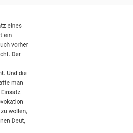
atz eines
t ein
auch vorher
cht. Der
t. Und die
Hatte man
 Einsatz
ovokation
 zu wollen,
inen Deut,