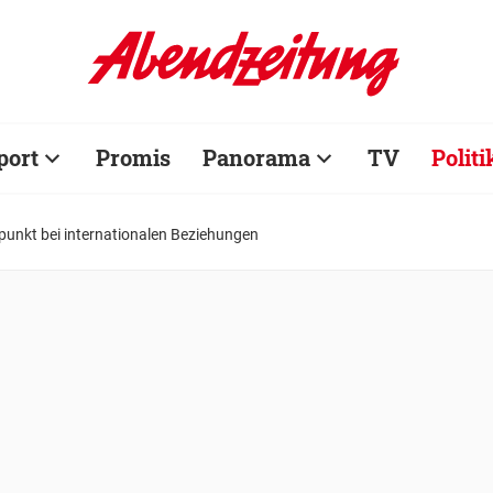
port
Promis
Panorama
TV
Politi
epunkt bei internationalen Beziehungen