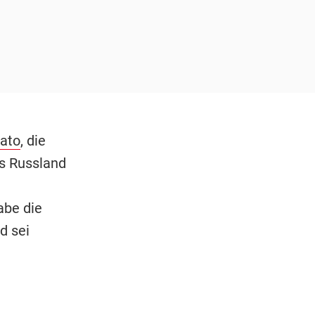
ato
, die
ss Russland
abe die
d sei