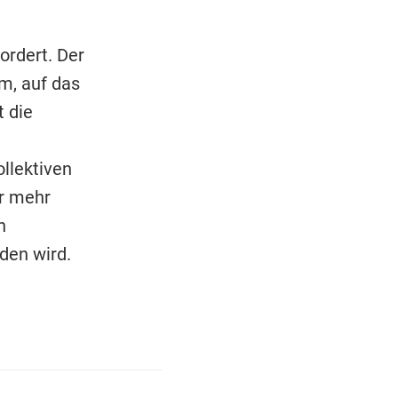
ordert. Der
m, auf das
t die
ollektiven
er mehr
n
den wird.