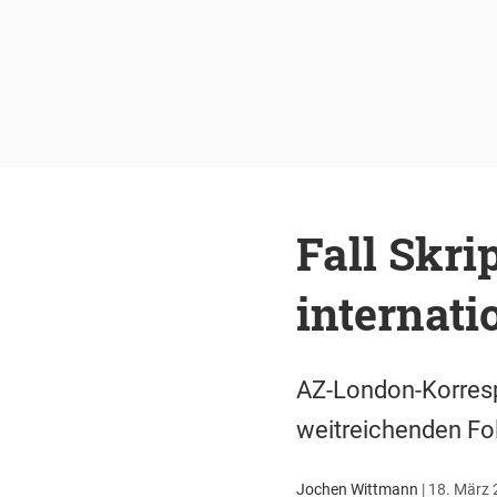
Fall Skri
internat
AZ-London-Korresp
weitreichenden Fo
Jochen Wittmann
|
18. März 