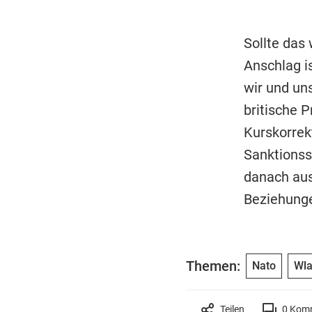
Sollte das 
Anschlag i
wir und un
britische 
Kurskorrekt
Sanktionss
danach aus
Beziehung
Themen:
Nato
Wla
Teilen
0
Komm