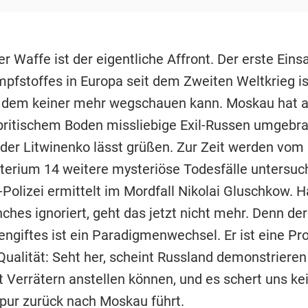
r Waffe ist der eigentliche Affront. Der erste Eins
fstoffes in Europa seit dem Zweiten Weltkrieg is
ei dem keiner mehr wegschauen kann. Moskau hat 
britischem Boden missliebige Exil-Russen umgebra
nder Litwinenko lässt grüßen. Zur Zeit werden vom
terium 14 weitere mysteriöse Todesfälle untersuch
-Polizei ermittelt im Mordfall Nikolai Gluschkow. 
hes ignoriert, geht das jetzt nicht mehr. Denn der
engiftes ist ein Paradigmenwechsel. Er ist eine Pr
Qualität: Seht her, scheint Russland demonstrieren
t Verrätern anstellen können, und es schert uns ke
pur zurück nach Moskau führt.