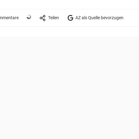
mmentare
Teilen
AZ als Quelle bevorzugen