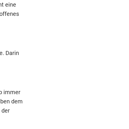
nt eine
 offenes
e. Darin
lb immer
Neben dem
 der