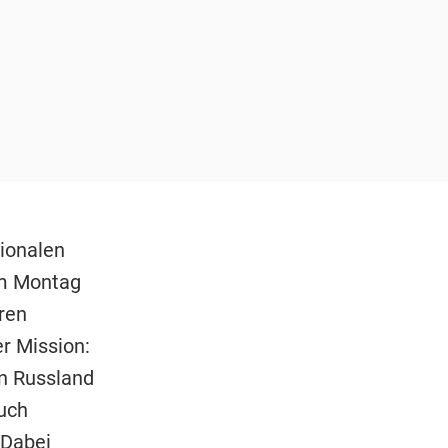
ionalen
Am Montag
aren
er Mission:
n Russland
uch
 Dabei