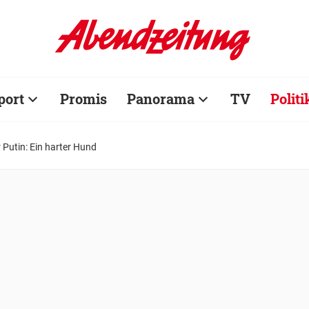
port
Promis
Panorama
TV
Politi
 Putin: Ein harter Hund