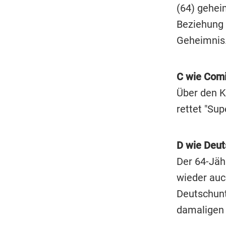
(64) gehei
Beziehung 
Geheimnis.
C wie Comi
Über den K
rettet "Su
D wie Deut
Der 64-Jäh
wieder auc
Deutschunte
damaligen 