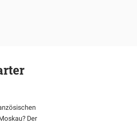
arter
ranzösischen
 Moskau? Der