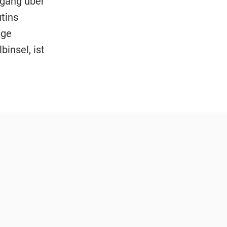
gang über
tins
nge
insel, ist