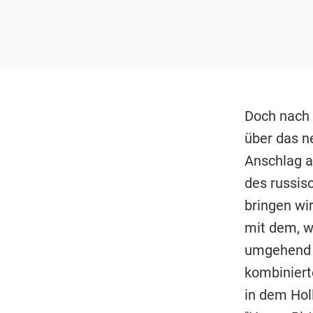
Doch nach 
über das n
Anschlag a
des russis
bringen wi
mit dem, wa
umgehend a
kombiniert
in dem Hol