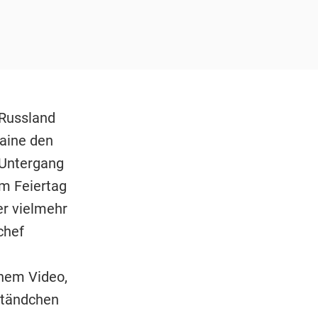
 Russland
raine den
 Untergang
em Feiertag
er vielmehr
chef
inem Video,
ständchen