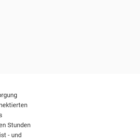
orgung
nektierten
s
en Stunden
st - und