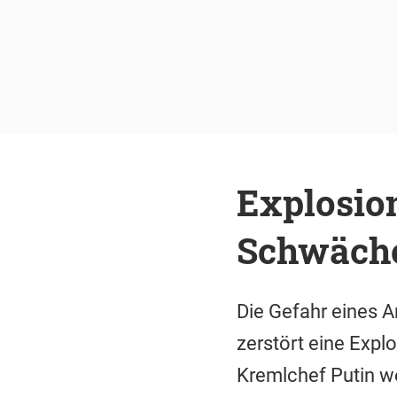
Explosion
Schwäche
Die Gefahr eines A
zerstört eine Expl
Kremlchef Putin we