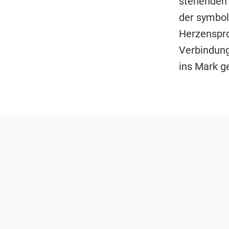
stehenden 
der symbol
Herzenspro
Verbindung
ins Mark ge