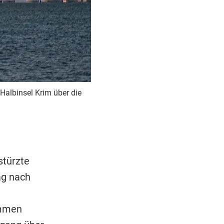
Halbinsel Krim über die
stürzte
g nach
ammen