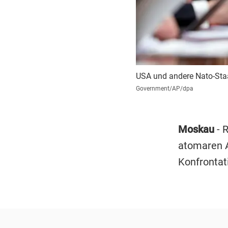
USA und andere Nato-Staa
Government/AP/dpa
Moskau
- 
atomaren A
Konfrontat