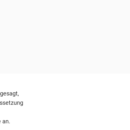
gesagt,
ussetzung
 an.