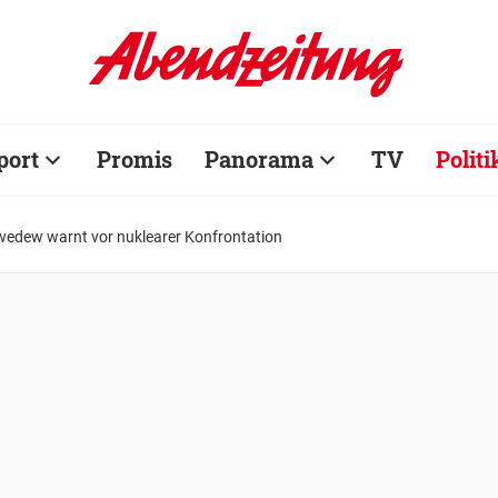
port
Promis
Panorama
TV
Politi
edew warnt vor nuklearer Konfrontation