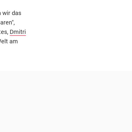
 wir das
aren",
tes,
Dmitri
Welt am