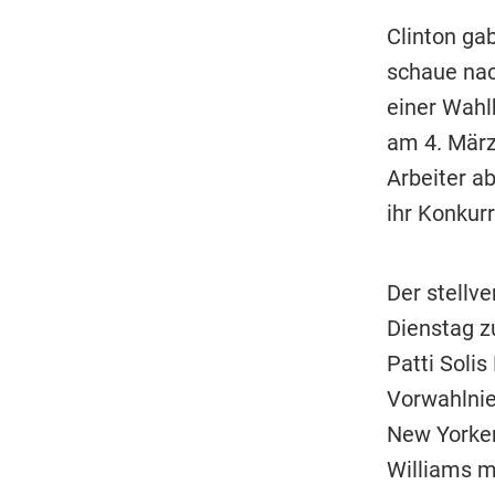
Clinton gab
schaue nac
einer Wahl
am 4. März 
Arbeiter a
ihr Konkurr
Der stellv
Dienstag z
Patti Soli
Vorwahlnie
New Yorker
Williams m