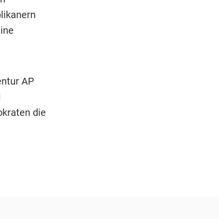
likanern
eine
ntur AP
1
okraten die