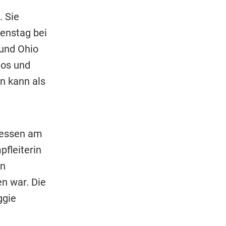
. Sie
ienstag bei
 und Ohio
nos und
n kann als
dessen am
fleiterin
on
n war. Die
ggie