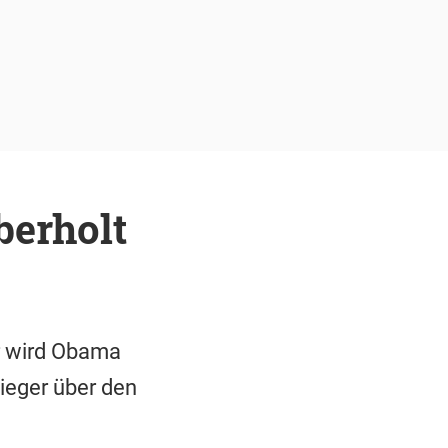
berholt
r wird Obama
ieger über den