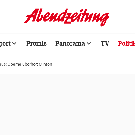
port
Promis
Panorama
TV
Politi
aus: Obama überholt Clinton