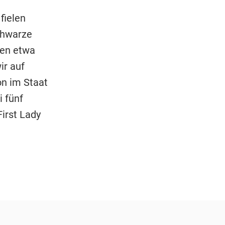
fielen
chwarze
ten etwa
ir auf
n im Staat
 fünf
irst Lady