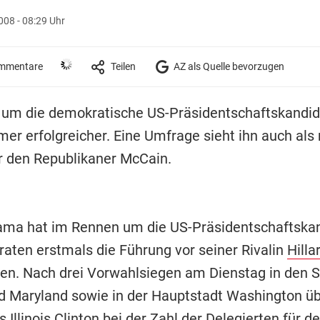
008 - 08:29 Uhr
mmentare
Teilen
AZ als Quelle bevorzugen
um die demokratische US-Präsidentschaftskandid
er erfolgreicher. Eine Umfrage sieht ihn auch als
r den Republikaner McCain.
ma hat im Rennen um die US-Präsidentschaftskan
aten erstmals die Führung vor seiner Rivalin
Hilla
. Nach drei Vorwahlsiegen am Dienstag in den S
nd Maryland sowie in der Hauptstadt Washington üb
 Illinois Clinton bei der Zahl der Delegierten für d