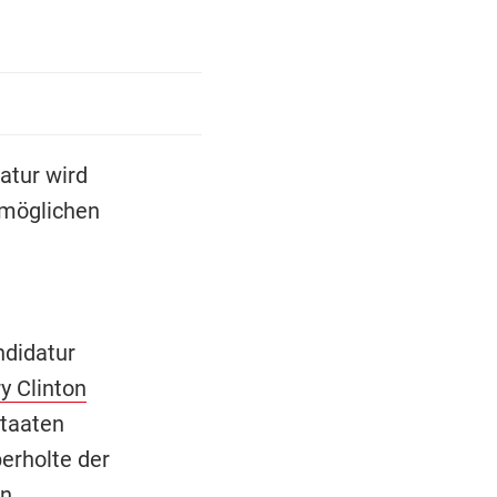
atur wird
 möglichen
didatur
ry Clinton
taaten
erholte der
en