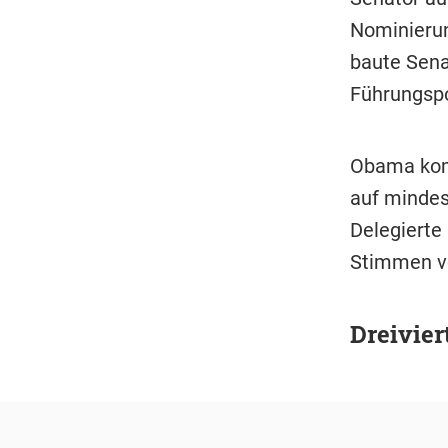
Nominierun
baute Sen
Führungspo
Obama kom
auf mindes
Delegierte
Stimmen vo
Dreivier