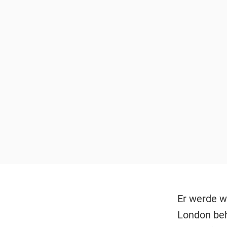
Er werde we
London beh