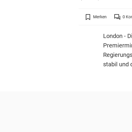
Merken
0
Ko
London - D
Premiermin
Regierungss
stabil und 