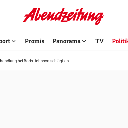
port
Promis
Panorama
TV
Politi
ehandlung bei Boris Johnson schlägt an