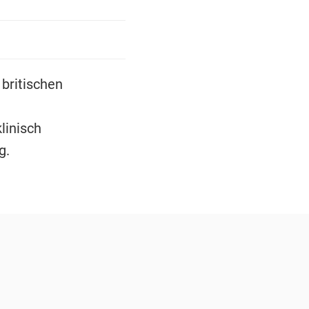
britischen
linisch
g.