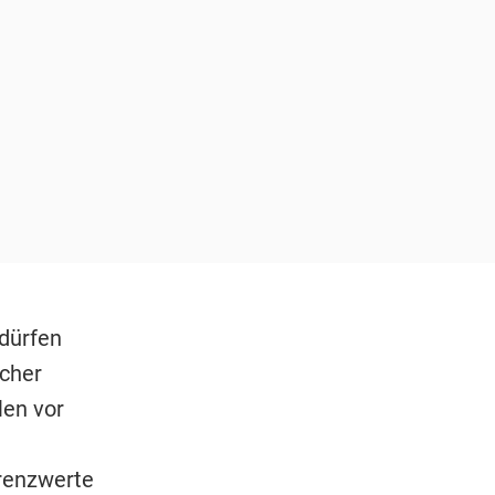
dürfen
scher
len vor
renzwerte