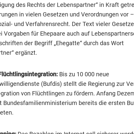
igung des Rechts der Lebenspartner“ in Kraft getre
rungen in vielen Gesetzen und Verordnungen vor 
Sozial- und Verfahrensrecht. Der Text vieler Gesetz
ei Vorgaben für Ehepaare auch auf Lebenspartners
schriften der Begriff „Ehegatte“ durch das Wort
tner“ ergänzt.
Flüchtlingsintegration:
Bis zu 10 000 neue
illigendienste (Bufdis) stellt die Regierung zur Ve
egration von Flüchtlingen zu fördern. Anfang Deze
t Bundesfamilienministerium bereits die ersten Buf
eten.
pping:
Das Bezahlen im Internet soll sicherer werd