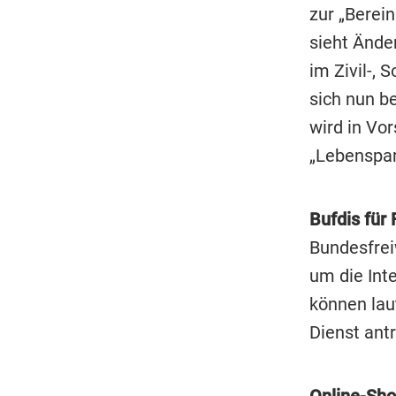
zur „Berein
sieht Ände
im Zivil-, 
sich nun b
wird in Vor
„Lebenspar
Bufdis für 
Bundesfreiw
um die Int
können lau
Dienst antr
Online-Sho