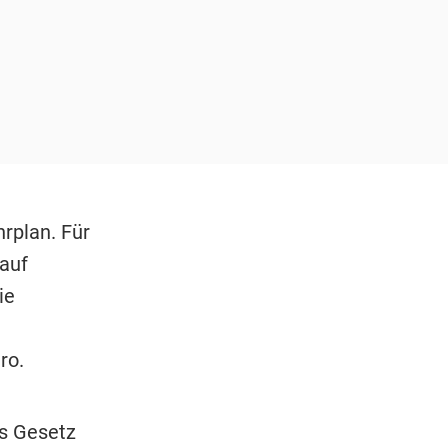
rplan. Für
 auf
ie
ro.
s Gesetz