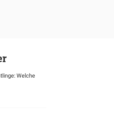
er
htlinge: Welche