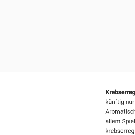
Krebserreg
künftig nu
Aromatisch
allem Spie
krebserre