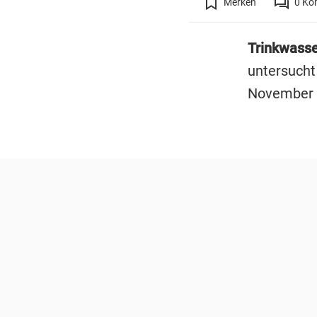
Merken
0
Ko
Trinkwasse
untersucht
November i