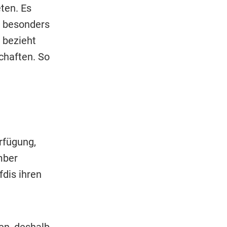
ten. Es
– besonders
e bezieht
chaften. So
rfügung,
mber
dis ihren
en, deshalb