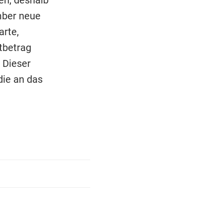
mber neue
arte,
tbetrag
 Dieser
ie an das