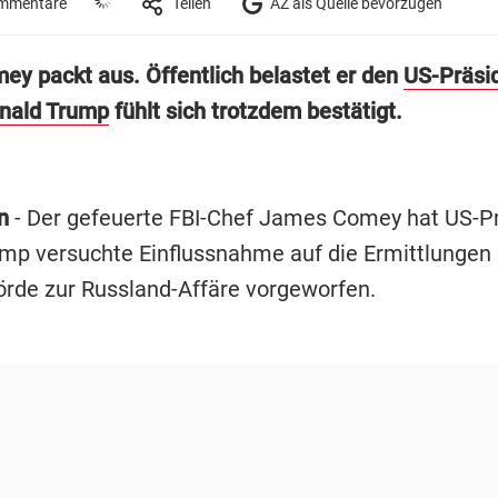
mmentare
Teilen
AZ als Quelle bevorzugen
y packt aus. Öffentlich belastet er den
US-Präsi
nald Trump
fühlt sich trotzdem bestätigt.
n
- Der gefeuerte FBI-Chef James Comey hat US-P
mp versuchte Einflussnahme auf die Ermittlungen 
örde zur Russland-Affäre vorgeworfen.