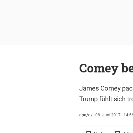
Comey be
James Comey packt
Trump fühlt sich t
dpa/az
|
08. Juni 2017 - 14:5