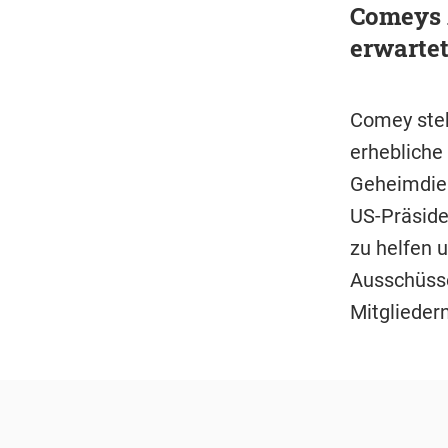
Comeys 
erwarte
Comey steh
erhebliche
Geheimdien
US-Präsid
zu helfen 
Ausschüsse
Mitgliede