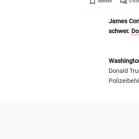
Merken
0
Ko
James Come
schwer.
Do
Washingto
Donald Tru
Polizeibeh