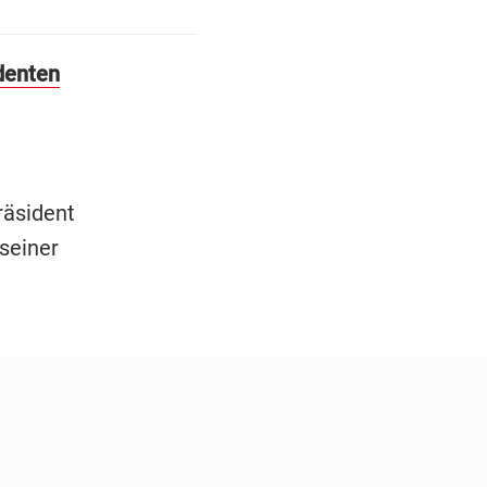
denten
räsident
seiner