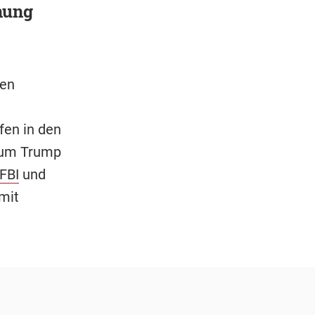
nung
ten
fen in den
 um Trump
FBI
und
mit