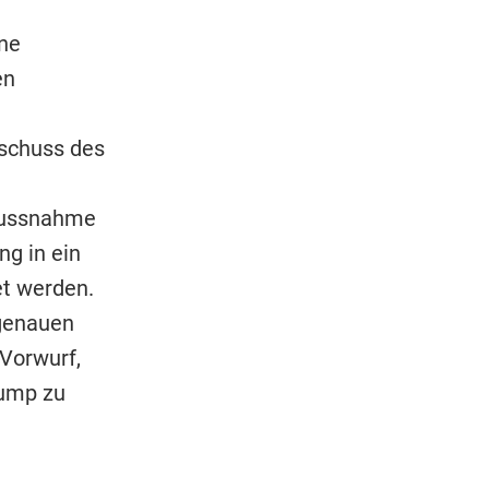
ne
en
sschuss des
flussnahme
ng in ein
et werden.
 genauen
 Vorwurf,
rump zu