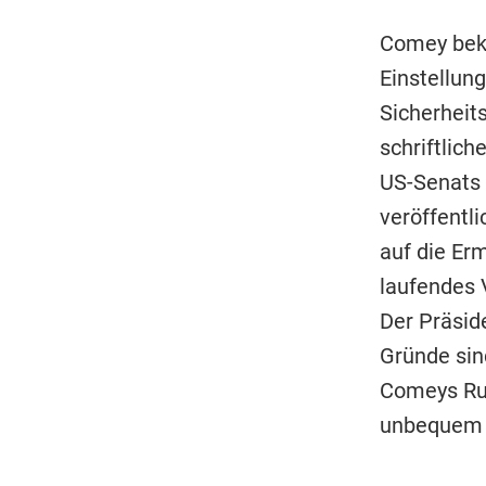
Comey bekr
Einstellun
Sicherheit
schriftlic
US-Senats
veröffentl
auf die Er
laufendes 
Der Präsid
Gründe sin
Comeys Rus
unbequem 