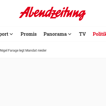
port
Promis
Panorama
TV
Politi
Nigel Farage legt Mandat nieder