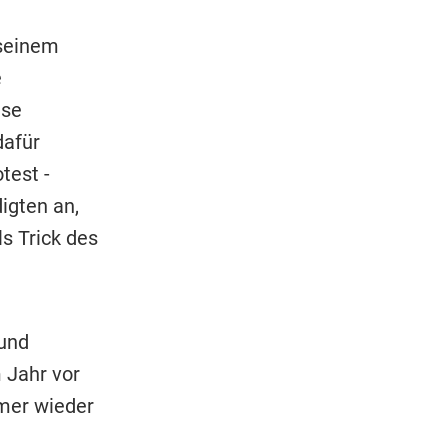
 seinem
e
ese
dafür
test -
igten an,
s Trick des
und
 Jahr vor
mer wieder