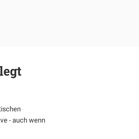
legt
tischen
sive - auch wenn