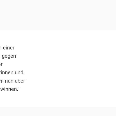
n einer
e gegen
er
rinnen und
en nun über
ewinnen."