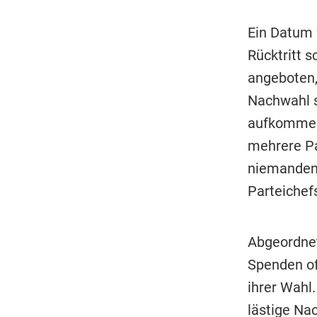
Ein Datum 
Rücktritt s
angeboten,
Nachwahl se
aufkommen."
mehrere Pa
niemanden 
Parteichef
Abgeordnet
Spenden of
ihrer Wahl
lästige Na