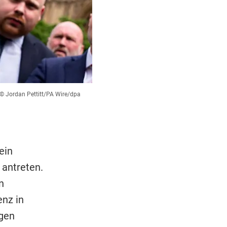
© Jordan Pettitt/PA Wire/dpa
ein
 antreten.
n
enz in
egen