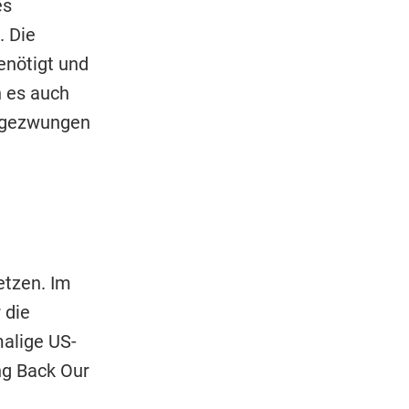
es
. Die
nötigt und
n es auch
n gezwungen
etzen. Im
 die
malige US-
ng Back Our