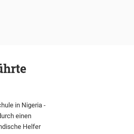
ührte
ule in Nigeria -
durch einen
dische Helfer