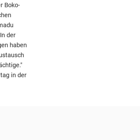
er Boko-
chen
mmadu
In der
ngen haben
Austausch
chtige."
ag in der