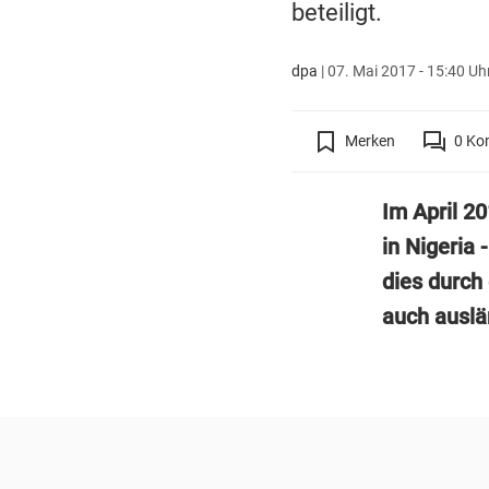
beteiligt.
dpa
|
07. Mai 2017 - 15:40 Uh
Merken
0
Ko
Im April 2
in Nigeria 
dies durch
auch auslän