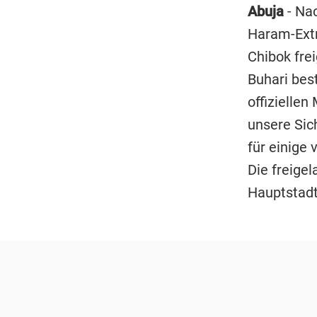
Abuja
-
Nac
Haram-Extr
Chibok fre
Buhari best
offizielle
unsere Sic
für einige
Die freige
Hauptstadt