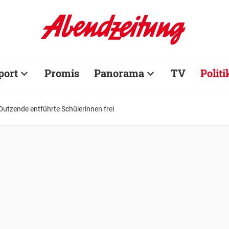
port
Promis
Panorama
TV
Politi
utzende entführte Schülerinnen frei