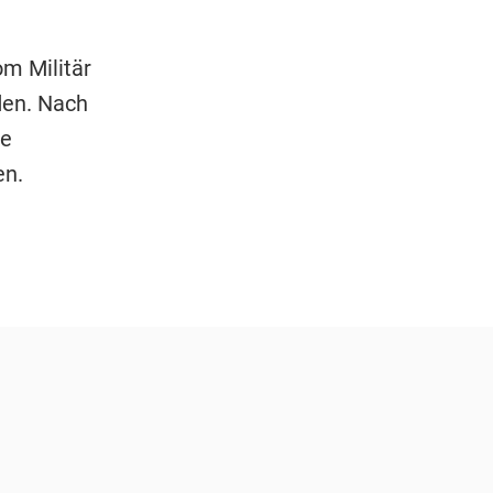
m Militär
den. Nach
le
en.