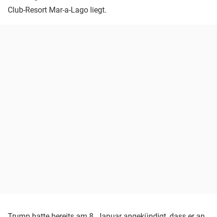
Club-Resort Mar-a-Lago liegt.
Trump hatte bereits am 8. Januar angekündigt, dass er an