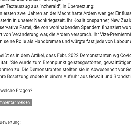
ner Textauszug aus "nzherald", In Übersetzung:
en ersten zwei Jahren an der Macht hatte Ardern weniger Einfluss
terin in unserer Nachkriegszeit. Ihr Koalitionspartner, New Zeala
nservative Partei, die von wohlhabenden Spendern finanziert wu
rt von Veränderung war, die Ardern versprach. Ihr Vize-Premiermi
n seine Rolle als Handbremse und würgte fast jede von Labour ei
heißt es in dem Artikel, dass Febr. 2022 Demonstranten wg Cov
Zitat: "Sie wurde zum Brennpunkt geistesgestörten, gewalttätig
ahmen zu. Die Demonstranten stellten sie in Abwesenheit vor Geri
hre Besetzung endete in einem Aufruhr aus Gewalt und Brandsti
dwelche Fragen?
mmentar melden
 Bewertung: