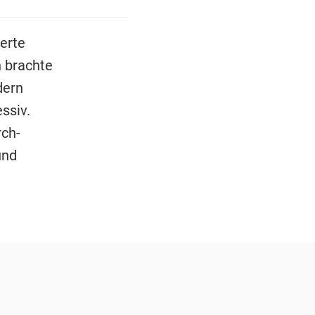
terte
n brachte
dern
ssiv.
rch-
und