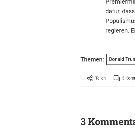
Premiermini
dafür, das
Populismus
regieren. E
Themen:
Donald Tru
Teilen
3
Komm
3 Komment