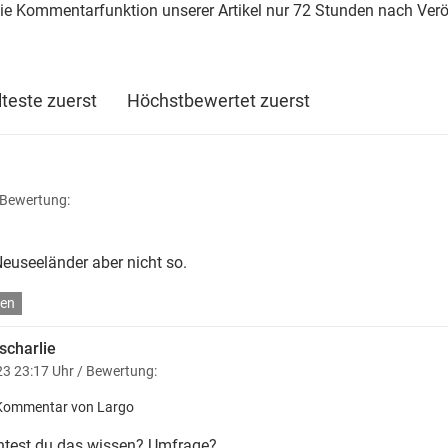
die Kommentarfunktion unserer Artikel nur 72 Stunden nach Verö
lteste zuerst
Höchstbewertet zuerst
 Bewertung:
euseeländer aber nicht so.
en
scharlie
3 23:17 Uhr
/ Bewertung:
Kommentar von Largo
test du das wissen? Umfrage?