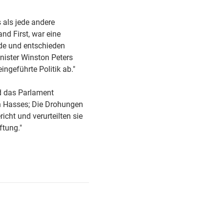
 als jede andere
nd First, war eine
rde und entschieden
nister Winston Peters
ngeführte Politik ab."
id das Parlament
en Hasses; Die Drohungen
cht und verurteilten sie
ftung."