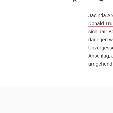
Jacinda Ard
Donald Tr
sich Jair B
dagegen wur
Unvergesse
Anschlag, 
umgehend W