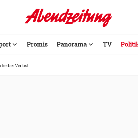
port
Promis
Panorama
TV
Politi
n herber Verlust