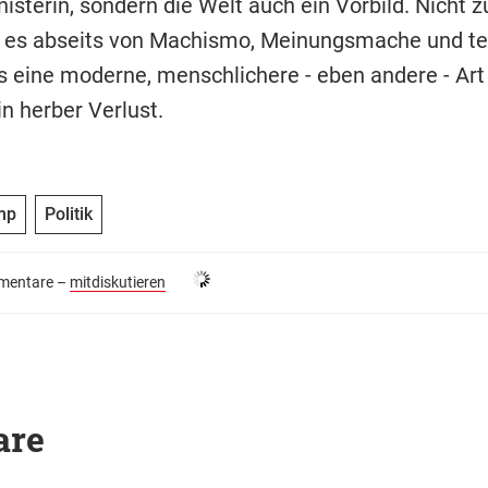
sterin, sondern die Welt auch ein Vorbild. Nicht z
s es abseits von Machismo, Meinungsmache und te
 eine moderne, menschlichere - eben andere - Art 
in herber Verlust.
mp
Politik
entare –
mitdiskutieren
are