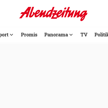
port
Promis
Panorama
TV
Politi