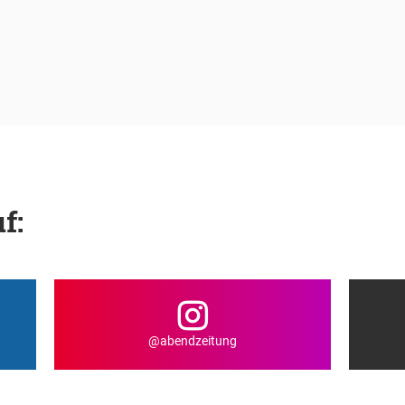
f:
@abendzeitung