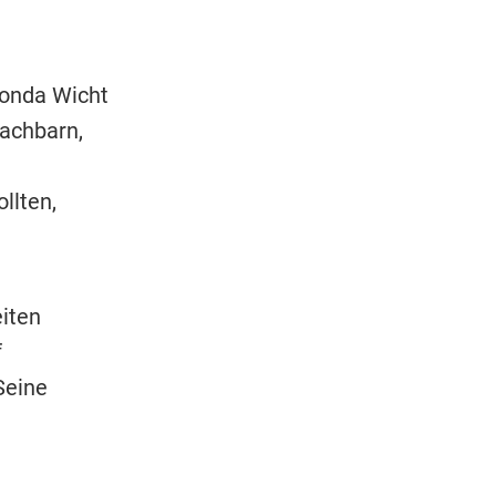
honda Wicht
achbarn,
llten,
eiten
f
Seine