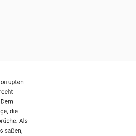
korrupten
recht
. Dem
ge, die
prüche. Als
is saßen,