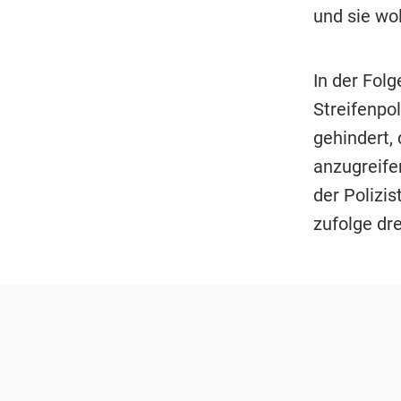
und sie wo
In der Folg
Streifenpo
gehindert,
anzugreife
der Polizi
zufolge dre