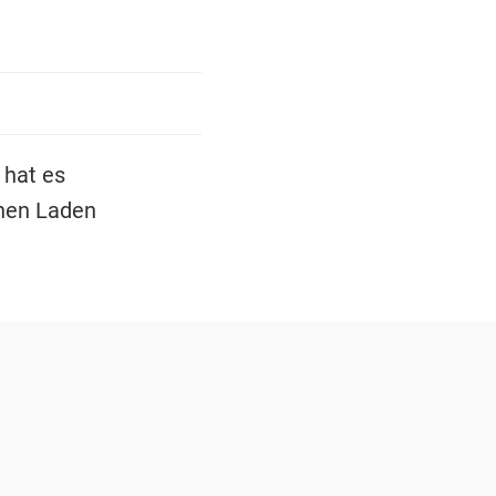
 hat es
chen Laden