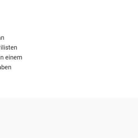
an
ilisten
en einem
aben