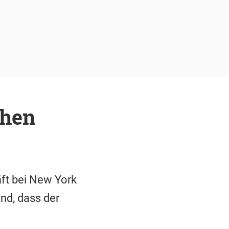
chen
äft bei New York
nd, dass der