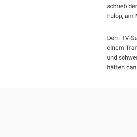
schrieb de
Fulop, am 
Dem TV-Sen
einem Tran
und schwer
hätten dann