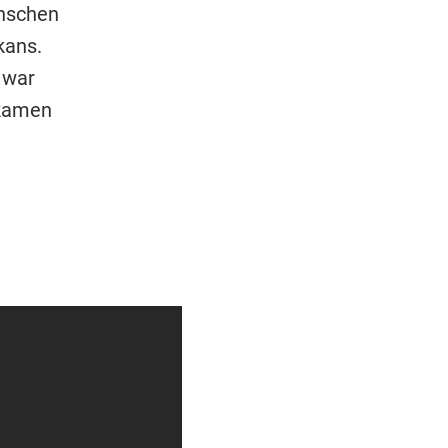
nschen
kans.
 war
 kamen