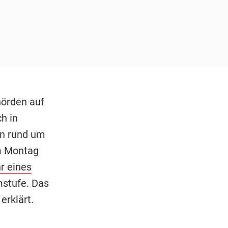
hörden auf
h in
rn rund um
m Montag
r eines
mstufe. Das
erklärt.