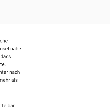
hohe
Insel nahe
 dass
te.
nter nach
mehr als
ttelbar