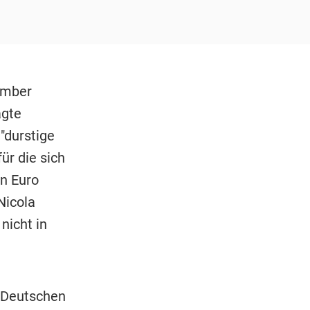
ember
agte
 "durstige
ür die sich
en Euro
Nicola
nicht in
r Deutschen