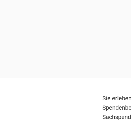
Sie erlebe
Spendenber
Sachspende