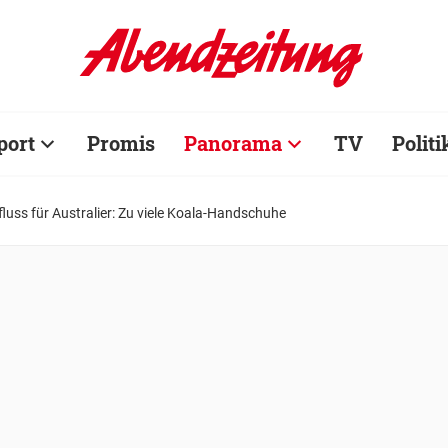
port
Promis
Panorama
TV
Politi
uss für Australier: Zu viele Koala-Handschuhe