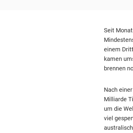
Seit Monat
Mindestens 
einem Drit
kamen ums 
brennen no
Nach einer
Milliarde 
um die Wel
viel gespen
australisch