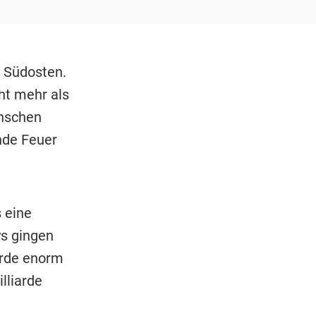
m Südosten.
ht mehr als
enschen
nde Feuer
 eine
ys gingen
urde enorm
lliarde