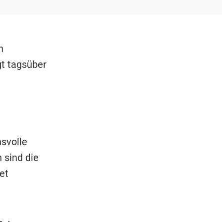
n
gt tagsüber
hsvolle
 sind die
et