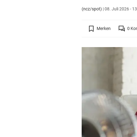
(ncz/spot)
|
08. Juli 2026 - 1
Merken
0
Ko