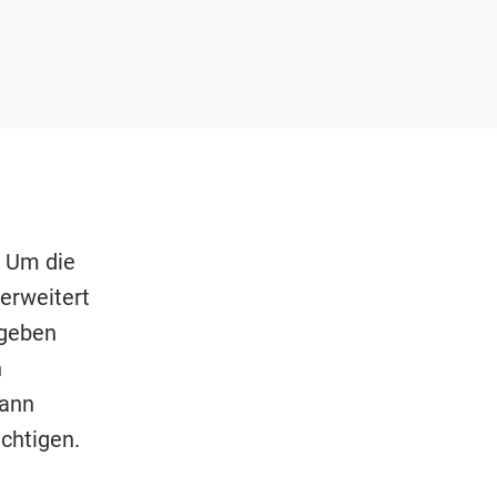
. Um die
erweitert
egeben
n
kann
chtigen.