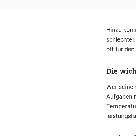
Hinzu komm
schlechter
oft für de
Die wich
Wer seinen 
Aufgaben m
Temperatur
leistungsfä