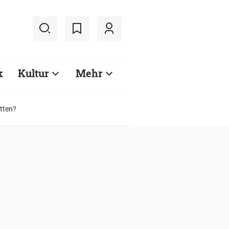
k
Kultur
Mehr
etten?