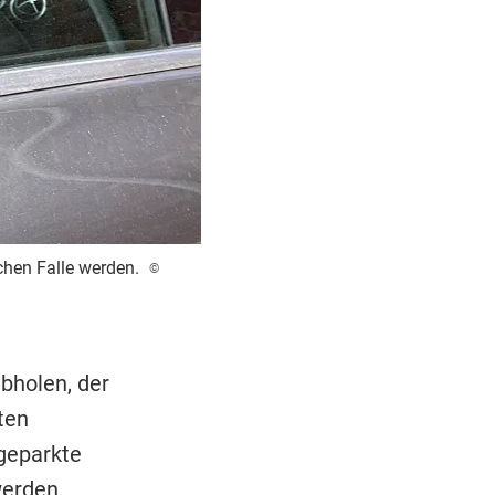
chen Falle werden.
©
bholen, der
ten
geparkte
werden.