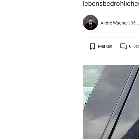
lebensbedrohlichen
André Wagner
|
05. 
Merken
0
Ko