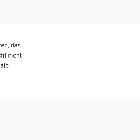
ren, das
cht nicht
alb