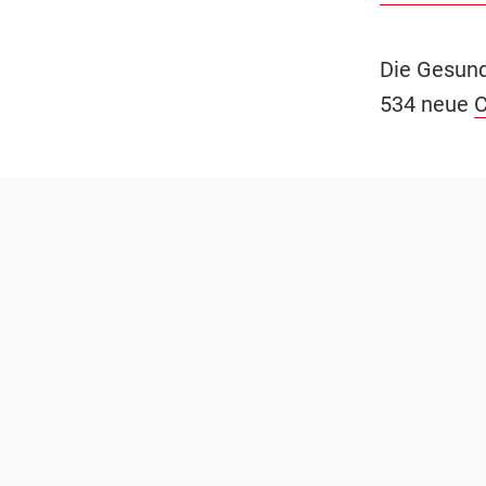
Die Gesund
534 neue
C