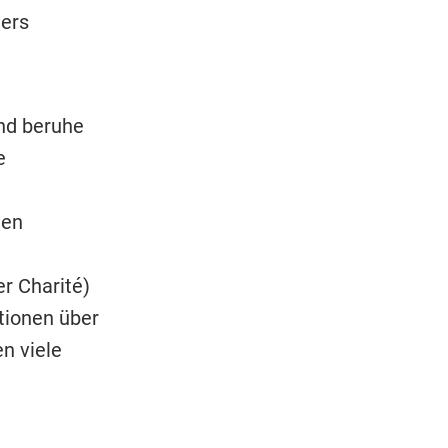
ters
nd beruhe
e
e
ten
r Charité)
ationen über
n viele