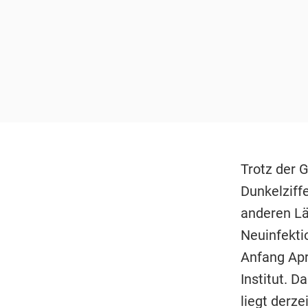
Trotz der G
Dunkelziffe
anderen Län
Neuinfekti
Anfang Apr
Institut. D
liegt derze