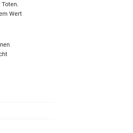
 Toten.
nem Wert
hnen
cht