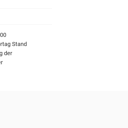
700
ortag Stand
g der
er