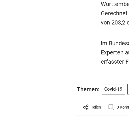
Württember
Gerechnet 
von 203,2 
Im Bundess
Experten a
erfasster F
Themen:
Covid-19
Teilen
0
Komm