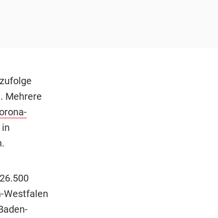
zufolge
). Mehrere
orona-
in
.
 26.500
n-Westfalen
Baden-