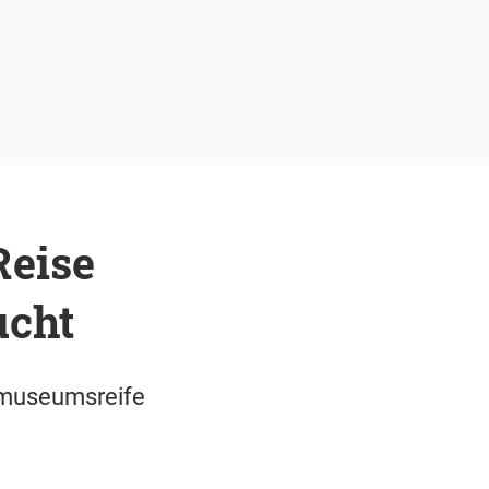
Reise
ucht
s museumsreife