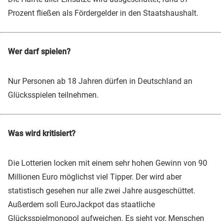
Prozent fließen als Fördergelder in den Staatshaushalt.
Wer darf spielen?
Nur Personen ab 18 Jahren dürfen in Deutschland an
Glücksspielen teilnehmen.
Was wird kritisiert?
Die Lotterien locken mit einem sehr hohen Gewinn von 90
Millionen Euro möglichst viel Tipper. Der wird aber
statistisch gesehen nur alle zwei Jahre ausgeschüttet.
Außerdem soll EuroJackpot das staatliche
Glücksspielmonopol aufweichen. Es sieht vor, Menschen