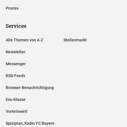
Promis
Services
Alle Themen von A-Z
Stellenmarkt
Newsletter
Messenger
RSS-Feeds
Browser-Benachrichtigung
Ess-Klasse
Vorteilswelt
Spielplan, Kader FC Bayern