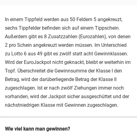
In einem Tippfeld werden aus 50 Feldern 5 angekreuzt,
sechs Tippfelder befinden sich auf einem Tippschein.
Außerdem gibt es 8 Zusatzzahlen (Eurozahlen), von denen
2 pro Schein angekreuzt werden müssen. Im Unterschied
zu Lotto 6 aus 49 gibt es zwölf statt acht Gewinnklassen.
Wird der EuroJackpot nicht geknackt, bleibt er weiterhin im
Topf. Überschreitet die Gewinnsumme der Klasse I den
Betrag, wird der darüberliegende Betrag der Klasse II
zugeschlagen. Ist er nach zwölf Ziehungen immer noch
vorhanden, wird der Jackpot sicher ausgeschüttet und der
nächstniedrigen Klasse mit Gewinnen zugeschlagen.
Wie viel kann man gewinnen?