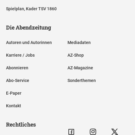
Spielplan, Kader TSV 1860
Die Abendzeitung
Autoren und Autorinnen
Mediadaten
Karriere / Jobs
AZ-Shop
Abonnieren
AZ-Magazine
Abo-Service
Sonderthemen
E-Paper
Kontakt
Rechtliches