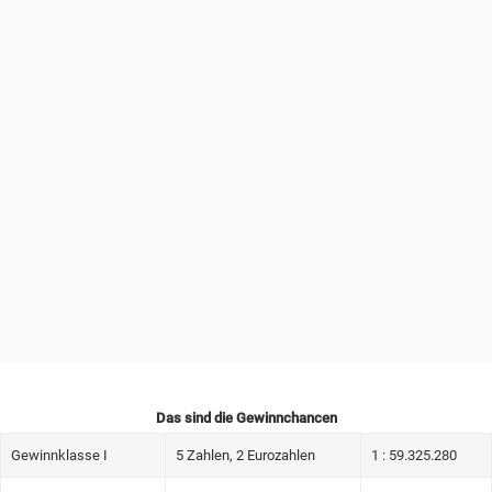
Das sind die Gewinnchancen
Gewinnklasse I
5 Zahlen, 2 Eurozahlen
1 : 59.325.280