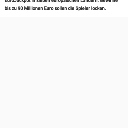
EuroJackpot in sieben europäischen Ländern. Gewinne
bis zu 90 Millionen Euro sollen die Spieler locken.