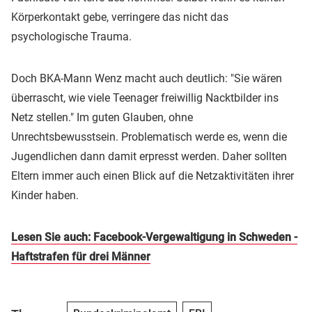
Körperkontakt gebe, verringere das nicht das
psychologische Trauma.
Doch BKA-Mann Wenz macht auch deutlich: "Sie wären
überrascht, wie viele Teenager freiwillig Nacktbilder ins
Netz stellen." Im guten Glauben, ohne
Unrechtsbewusstsein. Problematisch werde es, wenn die
Jugendlichen dann damit erpresst werden. Daher sollten
Eltern immer auch einen Blick auf die Netzaktivitäten ihrer
Kinder haben.
Lesen Sie auch: Facebook-Vergewaltigung in Schweden -
Haftstrafen für drei Männer