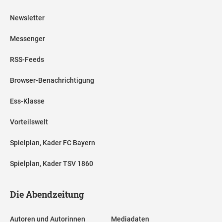
Newsletter
Messenger
RSS-Feeds
Browser-Benachrichtigung
Ess-Klasse
Vorteilswelt
Spielplan, Kader FC Bayern
Spielplan, Kader TSV 1860
Die Abendzeitung
Autoren und Autorinnen
Mediadaten