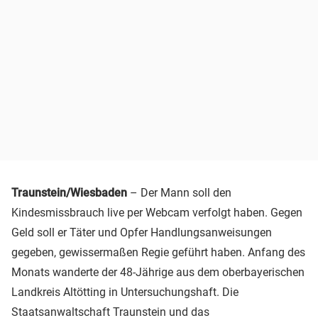
Traunstein/Wiesbaden
– Der Mann soll den
Kindesmissbrauch live per Webcam verfolgt haben. Gegen
Geld soll er Täter und Opfer Handlungsanweisungen
gegeben, gewissermaßen Regie geführt haben. Anfang des
Monats wanderte der 48-Jährige aus dem oberbayerischen
Landkreis Altötting in Untersuchungshaft. Die
Staatsanwaltschaft Traunstein und das