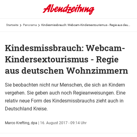
Startseite
Panorama
Kindesmissbrauch: Webcam-Kindersextourismus - Regie aus deutschen Wohnzimmern
Kindesmissbrauch: Webcam-
Kindersextourismus - Regie
aus deutschen Wohnzimmern
Sie beobachten nicht nur Menschen, die sich an Kindern
vergehen. Sie geben auch noch Regieanweisungen. Eine
relativ neue Form des Kindesmissbrauchs zieht auch in
Deutschland Kreise.
Marco Krefting, dpa
|
16. August 2017 - 09:14 Uhr