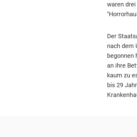
waren drei
"Horrorhau
Der Staats
nach dem U
begonnen h
an ihre Be
kaum zu es
bis 29 Jah
Krankenha