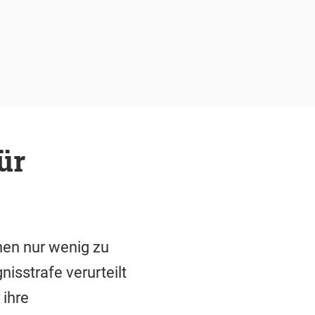
ür
hnen nur wenig zu
isstrafe verurteilt
ihre