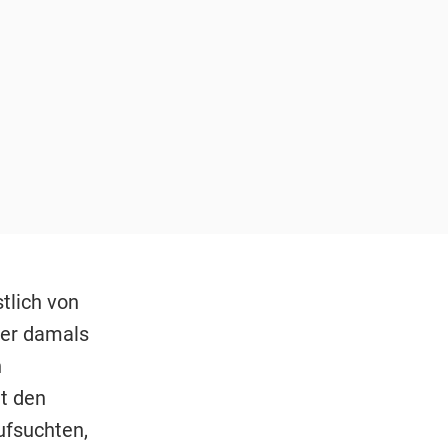
tlich von
ner damals
n
ut den
ufsuchten,