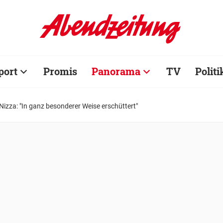
port
Promis
Panorama
TV
Politi
Nizza: "In ganz besonderer Weise erschüttert"