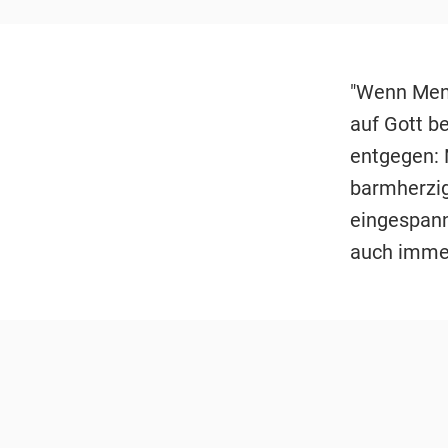
"Wenn Mens
auf Gott be
entgegen: 
barmherzig
eingespann
auch immer