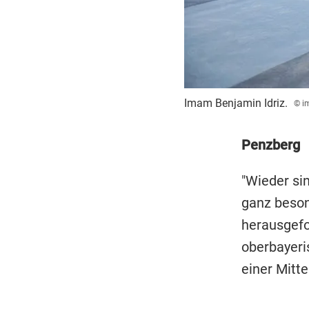
Imam Benjamin Idriz.
© i
Penzberg
"Wieder si
ganz beson
herausgefo
oberbayeri
einer Mitte