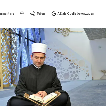
mmentare
Teilen
AZ als Quelle bevorzugen