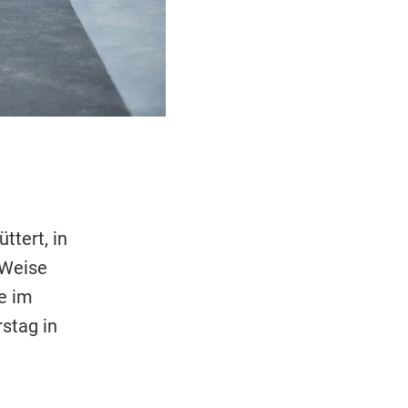
ttert, in
 Weise
e im
stag in