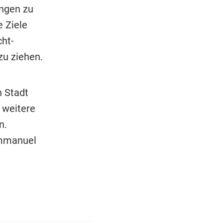
ungen zu
e Ziele
ht-
zu ziehen.
n Stadt
 weitere
n.
Emmanuel