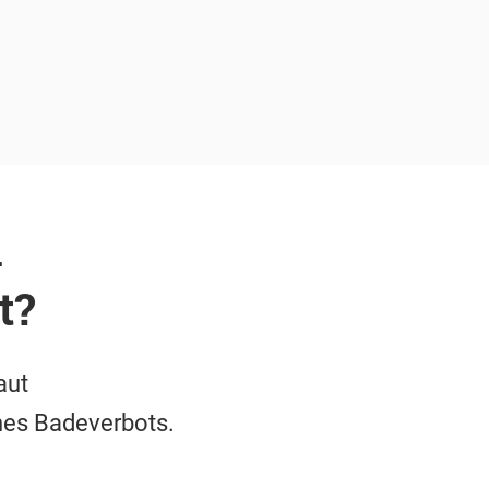
a
t?
aut
nes Badeverbots.