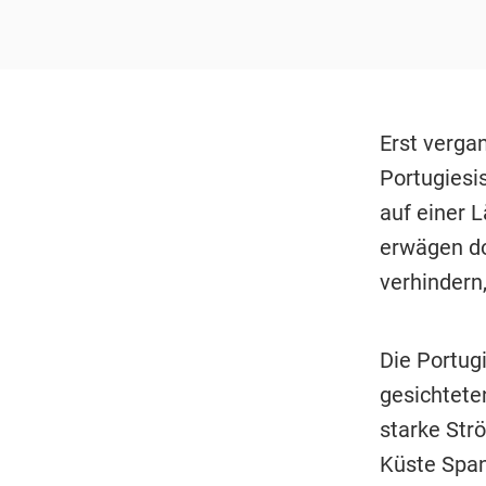
Erst verga
Portugiesi
auf einer 
erwägen do
verhindern,
Die Portug
gesichtete
starke Str
Küste Span