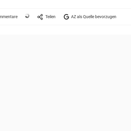
mmentare
Teilen
AZ als Quelle bevorzugen