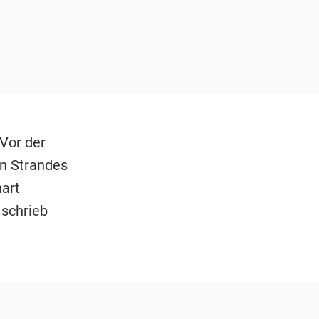
Vor der
en Strandes
nart
 schrieb