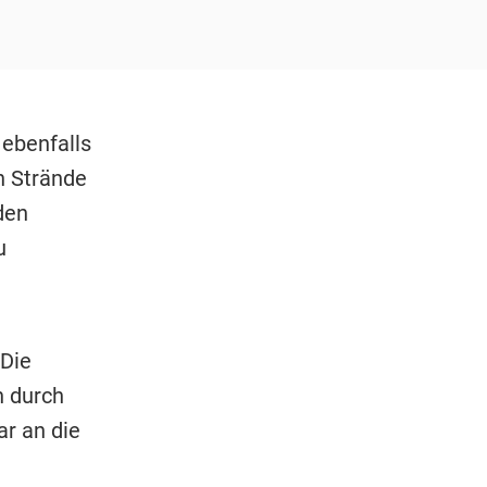
ebenfalls
n Strände
den
u
 Die
 durch
ar an die