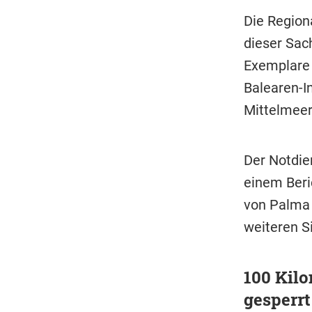
Die Regiona
dieser Sac
Exemplare 
Balearen-I
Mittelmeer
Der Notdie
einem Beric
von Palma 
weiteren S
100 Kilo
gesperrt