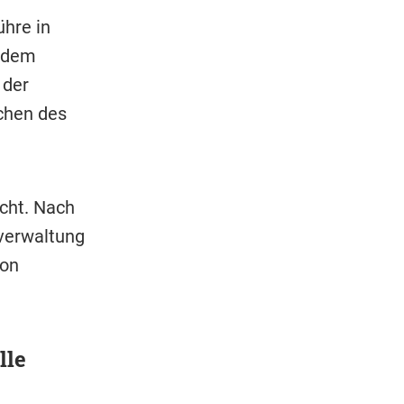
ühre in
chdem
 der
chen des
cht. Nach
tverwaltung
von
lle